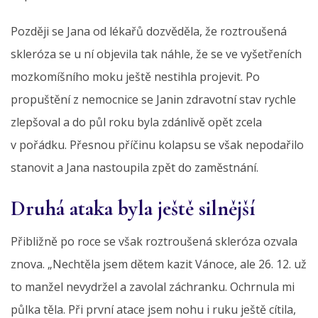
Později se Jana od lékařů dozvěděla, že roztroušená
skleróza se u ní objevila tak náhle, že se ve vyšetřeních
mozkomíšního moku ještě nestihla projevit. Po
propuštění z nemocnice se Janin zdravotní stav rychle
zlepšoval a do půl roku byla zdánlivě opět zcela
v pořádku. Přesnou příčinu kolapsu se však nepodařilo
stanovit a Jana nastoupila zpět do zaměstnání.
Druhá ataka byla ještě silnější
Přibližně po roce se však roztroušená skleróza ozvala
znova. „Nechtěla jsem dětem kazit Vánoce, ale 26. 12. už
to manžel nevydržel a zavolal záchranku. Ochrnula mi
půlka těla. Při první atace jsem nohu i ruku ještě cítila,