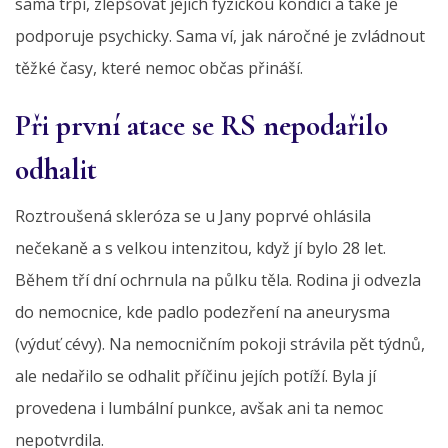
sama trpí, zlepšovat jejich fyzickou kondici a také je
podporuje psychicky. Sama ví, jak náročné je zvládnout
těžké časy, které nemoc občas přináší.
Při první atace se RS nepodařilo
odhalit
Roztroušená skleróza se u Jany poprvé ohlásila
nečekaně a s velkou intenzitou, když jí bylo 28 let.
Během tří dní ochrnula na půlku těla. Rodina ji odvezla
do nemocnice, kde padlo podezření na aneurysma
(výduť cévy). Na nemocničním pokoji strávila pět týdnů,
ale nedařilo se odhalit příčinu jejích potíží. Byla jí
provedena i lumbální punkce, avšak ani ta nemoc
nepotvrdila.