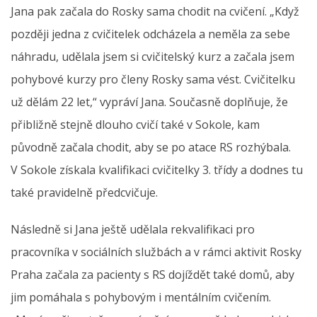
Jana pak začala do Rosky sama chodit na cvičení. „Když
později jedna z cvičitelek odcházela a neměla za sebe
náhradu, udělala jsem si cvičitelský kurz a začala jsem
pohybové kurzy pro členy Rosky sama vést. Cvičitelku
už dělám 22 let,“ vypráví Jana. Současně doplňuje, že
přibližně stejně dlouho cvičí také v Sokole, kam
původně začala chodit, aby se po atace RS rozhýbala.
V Sokole získala kvalifikaci cvičitelky 3. třídy a dodnes tu
také pravidelně předcvičuje.
Následně si Jana ještě udělala rekvalifikaci pro
pracovníka v sociálních službách a v rámci aktivit Rosky
Praha začala za pacienty s RS dojíždět také domů, aby
jim pomáhala s pohybovým i mentálním cvičením.