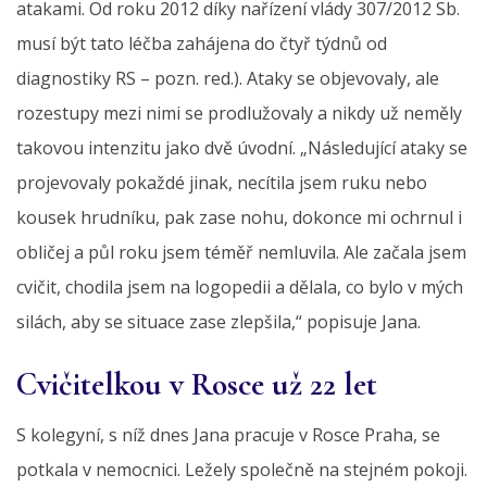
atakami. Od roku 2012 díky nařízení vlády 307/2012 Sb.
musí být tato léčba zahájena do čtyř týdnů od
diagnostiky RS – pozn. red.). Ataky se objevovaly, ale
rozestupy mezi nimi se prodlužovaly a nikdy už neměly
takovou intenzitu jako dvě úvodní. „Následující ataky se
projevovaly pokaždé jinak, necítila jsem ruku nebo
kousek hrudníku, pak zase nohu, dokonce mi ochrnul i
obličej a půl roku jsem téměř nemluvila. Ale začala jsem
cvičit, chodila jsem na logopedii a dělala, co bylo v mých
silách, aby se situace zase zlepšila,“ popisuje Jana.
Cvičitelkou v Rosce už 22 let
S kolegyní, s níž dnes Jana pracuje v Rosce Praha, se
potkala v nemocnici. Ležely společně na stejném pokoji.