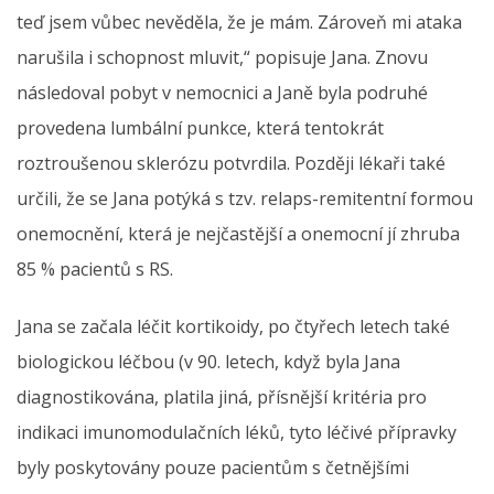
teď jsem vůbec nevěděla, že je mám. Zároveň mi ataka
narušila i schopnost mluvit,“ popisuje Jana. Znovu
následoval pobyt v nemocnici a Janě byla podruhé
provedena lumbální punkce, která tentokrát
roztroušenou sklerózu potvrdila. Později lékaři také
určili, že se Jana potýká s tzv. relaps-remitentní formou
onemocnění, která je nejčastější a onemocní jí zhruba
85 % pacientů s RS.
Jana se začala léčit kortikoidy, po čtyřech letech také
biologickou léčbou (v 90. letech, když byla Jana
diagnostikována, platila jiná, přísnější kritéria pro
indikaci imunomodulačních léků, tyto léčivé přípravky
byly poskytovány pouze pacientům s četnějšími