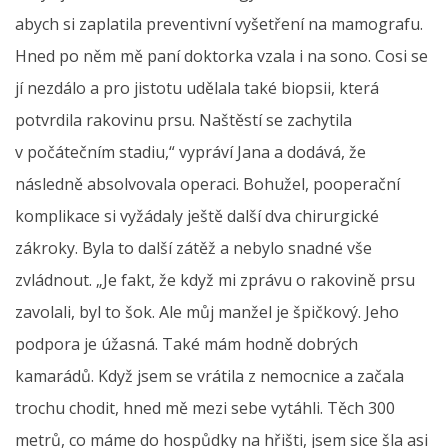
abych si zaplatila preventivní vyšetření na mamografu.
Hned po něm mě paní doktorka vzala i na sono. Cosi se
jí nezdálo a pro jistotu udělala také biopsii, která
potvrdila rakovinu prsu. Naštěstí se zachytila
v počátečním stadiu,“ vypráví Jana a dodává, že
následně absolvovala operaci. Bohužel, pooperační
komplikace si vyžádaly ještě další dva chirurgické
zákroky. Byla to další zátěž a nebylo snadné vše
zvládnout. „Je fakt, že když mi zprávu o rakovině prsu
zavolali, byl to šok. Ale můj manžel je špičkový. Jeho
podpora je úžasná. Také mám hodně dobrých
kamarádů. Když jsem se vrátila z nemocnice a začala
trochu chodit, hned mě mezi sebe vytáhli. Těch 300
metrů, co máme do hospůdky na hřišti, jsem sice šla asi