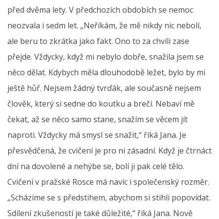
před dvěma lety. V předchozích obdobích se nemoc
neozvala i sedm let. „Neříkám, že mě nikdy nic nebolí,
ale beru to zkrátka jako fakt. Ono to za chvíli zase
přejde. Vždycky, když mi nebylo dobře, snažila jsem se
něco dělat. Kdybych měla dlouhodobě ležet, bylo by mi
ještě hůř. Nejsem žádný tvrďák, ale současně nejsem
člověk, který si sedne do koutku a brečí. Nebaví mě
čekat, až se něco samo stane, snažím se věcem jít
naproti. Vždycky má smysl se snažit,“ říká Jana. Je
přesvědčená, že cvičení je pro ni zásadní. Když je čtrnáct
dní na dovolené a nehýbe se, bolí ji pak celé tělo.
Cvičení v pražské Rosce má navíc i společenský rozměr.
„Scházíme se s předstihem, abychom si stihli popovídat.
Sdílení zkušeností je také důležité,“ říká Jana. Nově