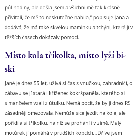
půl hodiny, ale došla jsem a všichni mě tak krásně
přivítali, že mě to neskutečně nabilo,“ popisuje Jana a
dodává, že má také skvělou maminku a tchýni, které jí v
těžších časech dokázaly pomoci.
Místo kola tříkolka, místo lyží bi-
ski
Janě je dnes 55 let, užívá si čas s vnučkou, zahradničí, o
zábavu se jí stará i kříženec kokršpaněla, kterého si
s manželem vzali z útulku. Nemá pocit, že by ji dnes RS
zásadněji omezovala. Nemůže sice jezdit na kole, ale
pořídila si tříkolku, na níž se prohání i v zimě. Malý
motůrek jí pomáhá v prudších kopcích. „​Dříve jsem