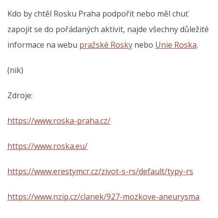
Kdo by chtěl Rosku Praha podpořit nebo měl chuť
zapojit se do pořádaných aktivit, najde všechny důležité
informace na webu
pražské Rosky
nebo
Unie Roska
.
(nik)
Zdroje:
https://www.roska-praha.cz/
https://www.roska.eu/
https://www.erestymcr.cz/zivot-s-rs/default/typy-rs
https://www.nzip.cz/clanek/927-mozkove-aneurysma