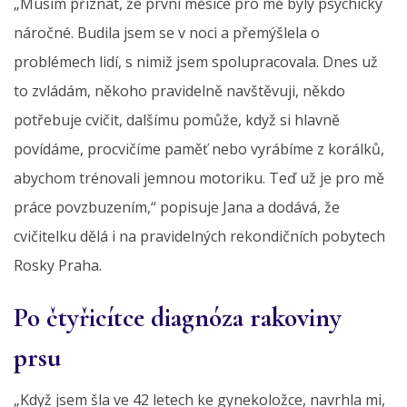
„Musím přiznat, že první měsíce pro mě byly psychicky
náročné. Budila jsem se v noci a přemýšlela o
problémech lidí, s nimiž jsem spolupracovala. Dnes už
to zvládám, někoho pravidelně navštěvuji, někdo
potřebuje cvičit, dalšímu pomůže, když si hlavně
povídáme, procvičíme paměť nebo vyrábíme z korálků,
abychom trénovali jemnou motoriku. Teď už je pro mě
práce povzbuzením,“ popisuje Jana a dodává, že
cvičitelku dělá i na pravidelných rekondičních pobytech
Rosky Praha.
Po čtyřicítce diagnóza rakoviny
prsu
„Když jsem šla ve 42 letech ke gynekoložce, navrhla mi,