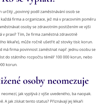
ven určitý „povinný podíl zaměstnávání osob se
e každá firma a organizace, jež má v pracovním poměru
aměstnávat osoby se zdravotním postižením ve výši
á v praxi? Tím, že firma zaměstná zdravotně
o lékaře), může ročně ušetřit až stovky tisíc korun.
kud má firma povinnost zaměstnat např. jednu osobu se
ést do státního rozpočtu téměř 100 000 korun, nebo
000 korun.
tižené osoby neomezuje
 neomezí, jak vyplývá z výše uvedeného, ba naopak.
A jak získat tento status? Přiznávají jej lékaři