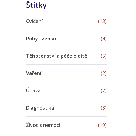
Štítky
Cvičení
(13)
Pobyt venku
(4)
Těhotenství a péče o dítě
(5)
Vaření
(2)
Únava
(2)
Diagnostika
(3)
Život s nemocí
(19)