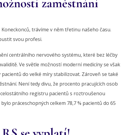
ožností zaměstnání
ů. Koneckonců, trávíme v něm třetinu našeho času.
stit svou profesi.
ění centrálního nervového systému, které bez léčby
nvaliditě. Ve světle možností moderní medicíny se však
 pacientů do velké míry stabilizovat. Zároveň se také
stnání. Není tedy divu, že procento pracujících osob
 celostátního registru pacientů s roztroušenou
 bylo práceschopných celkem 78,7 % pacientů do 65
RS se vyplatí!