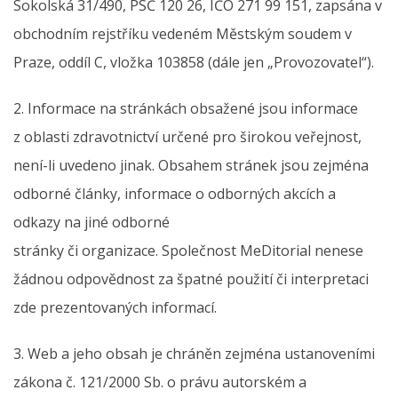
Sokolská 31/490, PSČ 120 26, IČO 271 99 151, zapsána v
obchodním rejstříku vedeném Městským soudem v
Praze, oddíl C, vložka 103858 (dále jen „Provozovatel“).
2. Informace na stránkách obsažené jsou informace
z oblasti zdravotnictví určené pro širokou veřejnost,
není-li uvedeno jinak. Obsahem stránek jsou zejména
odborné články, informace o odborných akcích a
odkazy na jiné odborné
stránky či organizace. Společnost MeDitorial nenese
žádnou odpovědnost za špatné použití či interpretaci
zde prezentovaných informací.
3. Web a jeho obsah je chráněn zejména ustanoveními
zákona č. 121/2000 Sb. o právu autorském a