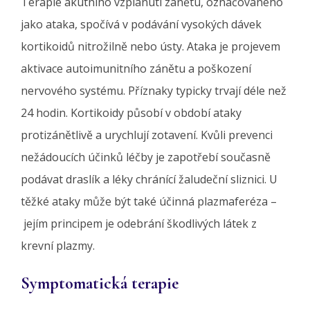
Terapie akutního vzplanutí zánětu, označovaného
jako ataka, spočívá v podávání vysokých dávek
kortikoidů nitrožilně nebo ústy. Ataka je projevem
aktivace autoimunitního zánětu a poškození
nervového systému. Příznaky typicky trvají déle než
24 hodin. Kortikoidy působí v období ataky
protizánětlivě a urychlují zotavení. Kvůli prevenci
nežádoucích účinků léčby je zapotřebí současně
podávat draslík a léky chránící žaludeční sliznici. U
těžké ataky může být také účinná plazmaferéza –
jejím principem je odebrání škodlivých látek z
krevní plazmy.
Symptomatická terapie