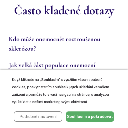
Často kladené dotazy
Kdo může onemocnět roztroušenou
sklerózou?
Jak velká část populace onemocní
roztroušenou sklerózou?
Když kliknete na „Souhlasím“ s využitím všech souborů
cookies, poskytnete tím souhlas k jejich ukládání ve vašem
Co je příčinou symptomů roztroušené
zařízení a pomůže to s vaší navigací na stránce, s analýzou
sklerózy?
využití dat a našimi marketingovými aktivitami.
Podrobné nastavení
Souhlasím a pokračovat