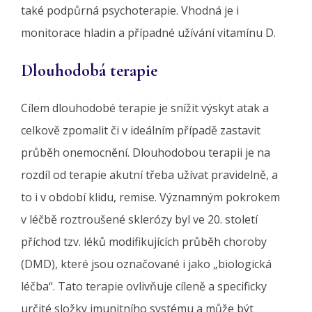
také podpůrná psychoterapie. Vhodná je i
monitorace hladin a případné užívání vitamínu D.
Dlouhodobá terapie
Cílem dlouhodobé terapie je snížit výskyt atak a
celkově zpomalit či v ideálním případě zastavit
průběh onemocnění. Dlouhodobou terapii je na
rozdíl od terapie akutní třeba užívat pravidelně, a
to i v období klidu, remise. Významným pokrokem
v léčbě roztroušené sklerózy byl ve 20. století
příchod tzv. léků modifikujících průběh choroby
(DMD), které jsou označované i jako „biologická
léčba“. Tato terapie ovlivňuje cíleně a specificky
určité složky imunitního systému a může být