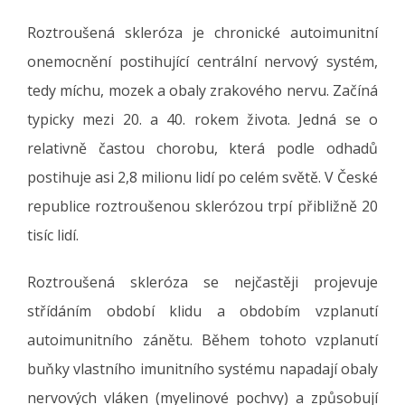
Roztroušená skleróza je chronické autoimunitní
onemocnění postihující centrální nervový systém,
tedy míchu, mozek a obaly zrakového nervu. Začíná
typicky mezi 20. a 40. rokem života. Jedná se o
relativně častou chorobu, která podle odhadů
postihuje asi 2,8 milionu lidí po celém světě. V České
republice roztroušenou sklerózou trpí přibližně 20
tisíc lidí.
Roztroušená skleróza se nejčastěji projevuje
střídáním období klidu a obdobím vzplanutí
autoimunitního zánětu. Během tohoto vzplanutí
buňky vlastního imunitního systému napadají obaly
nervových vláken (myelinové pochvy) a způsobují