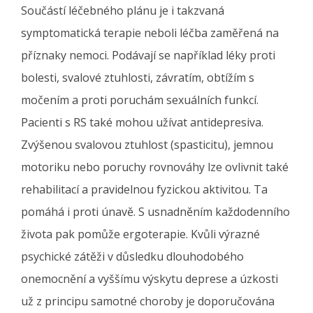
Součástí léčebného plánu je i takzvaná
symptomatická terapie neboli léčba zaměřená na
příznaky nemoci. Podávají se například léky proti
bolesti, svalové ztuhlosti, závratím, obtížím s
močením a proti poruchám sexuálních funkcí.
Pacienti s RS také mohou užívat antidepresiva.
Zvýšenou svalovou ztuhlost (spasticitu), jemnou
motoriku nebo poruchy rovnováhy lze ovlivnit také
rehabilitací a pravidelnou fyzickou aktivitou. Ta
pomáhá i proti únavě. S usnadněním každodenního
života pak pomůže ergoterapie. Kvůli výrazné
psychické zátěži v důsledku dlouhodobého
onemocnění a vyššímu výskytu deprese a úzkosti
už z principu samotné choroby je doporučována