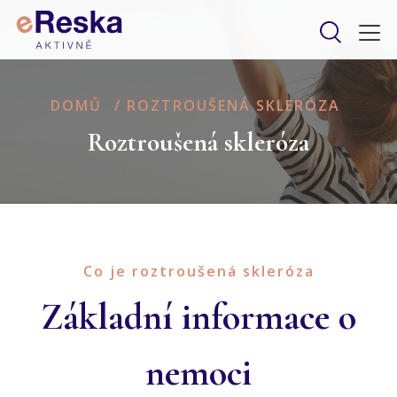
DOMŮ
/
ROZTROUŠENÁ SKLERÓZA
Roztroušená skleróza
Co je roztroušená skleróza
Základní informace o
nemoci