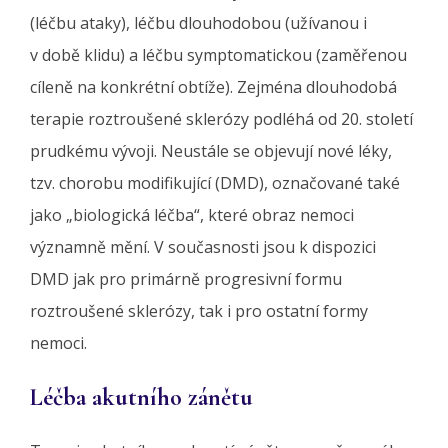
(léčbu ataky), léčbu dlouhodobou (užívanou i
v době klidu) a léčbu symptomatickou (zaměřenou
cíleně na konkrétní obtíže). Zejména dlouhodobá
terapie roztroušené sklerózy podléhá od 20. století
prudkému vývoji. Neustále se objevují nové léky,
tzv. chorobu modifikující (DMD), označované také
jako „biologická léčba“, které obraz nemoci
významně mění. V současnosti jsou k dispozici
DMD jak pro primárně progresivní formu
roztroušené sklerózy, tak i pro ostatní formy
nemoci.
Léčba akutního zánětu