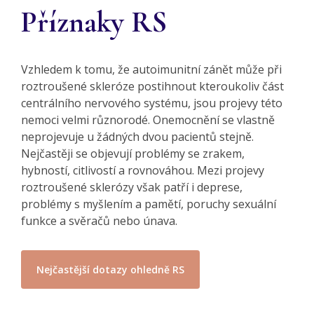
Příznaky RS
Vzhledem k tomu, že autoimunitní zánět může při
roztroušené skleróze postihnout kteroukoliv část
centrálního nervového systému, jsou projevy této
nemoci velmi různorodé. Onemocnění se vlastně
neprojevuje u žádných dvou pacientů stejně.
Nejčastěji se objevují problémy se zrakem,
hybností, citlivostí a rovnováhou. Mezi projevy
roztroušené sklerózy však patří i deprese,
problémy s myšlením a pamětí, poruchy sexuální
funkce a svěračů nebo únava.
Nejčastější dotazy ohledně RS