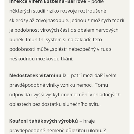
Infekce virem Ebsteina–Barrové
– podle
některých studií riziko rozvoje roztroušené
sklerózy až zdvojnásobuje. Jednou z možných teorií
je podobnost virových částic s obalem nervových
buněk. Imunitní systém si na základě této
podobnosti může „splést“ nebezpečný virus s
neškodnou mozkovou tkání.
Nedostatek vitamínu D
– patří mezi další velmi
pravděpodobné viníky vzniku nemoci. Tomu
odpovídá i vyšší výskyt onemocnění v chladnějších
oblastech bez dostatku slunečního svitu.
Kouření tabákových výrobků
– hraje
pravděpodobně neméně důležitou úlohu. Z