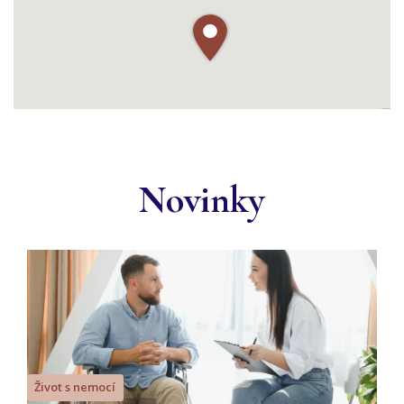
2
Novinky
Život s nemocí