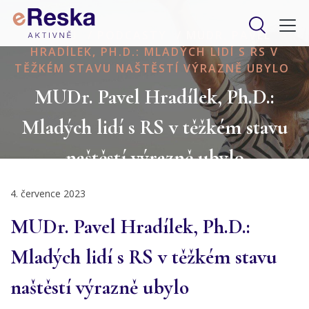
DOMŮ
/
PODCASTY
/
MUDR. PAVEL
HRADÍLEK, PH.D.: MLADÝCH LIDÍ S RS V
TĚŽKÉM STAVU NAŠTĚSTÍ VÝRAZNĚ UBYLO
MUDr. Pavel Hradílek, Ph.D.:
Mladých lidí s RS v těžkém stavu
naštěstí výrazně ubylo
4. července 2023
MUDr. Pavel Hradílek, Ph.D.:
Mladých lidí s RS v těžkém stavu
naštěstí výrazně ubylo