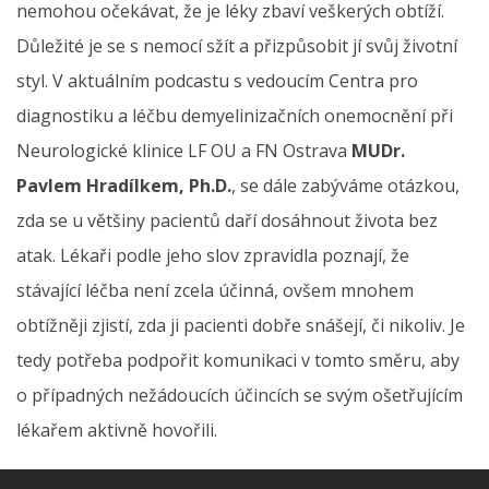
nemohou očekávat, že je léky zbaví veškerých obtíží.
Důležité je se s nemocí sžít a přizpůsobit jí svůj životní
styl. V aktuálním podcastu s vedoucím Centra pro
diagnostiku a léčbu demyelinizačních onemocnění při
Neurologické klinice LF OU a FN Ostrava
MUDr.
Pavlem Hradílkem, Ph.D.
, se dále zabýváme otázkou,
zda se u většiny pacientů daří dosáhnout života bez
atak. Lékaři podle jeho slov zpravidla poznají, že
stávající léčba není zcela účinná, ovšem mnohem
obtížněji zjistí, zda ji pacienti dobře snášejí, či nikoliv. Je
tedy potřeba podpořit komunikaci v tomto směru, aby
o případných nežádoucích účincích se svým ošetřujícím
lékařem aktivně hovořili.