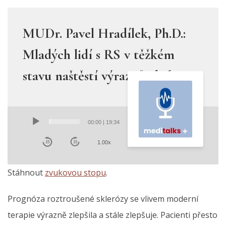
MUDr. Pavel Hradílek, Ph.D.:
Mladých lidí s RS v těžkém
stavu naštěstí výrazně ubylo
Audio
Player
00:00
|
19:34
1.00x
15
15
Stáhnout
zvukovou stopu
.
Prognóza roztroušené sklerózy se vlivem moderní
terapie výrazně zlepšila a stále zlepšuje. Pacienti přesto