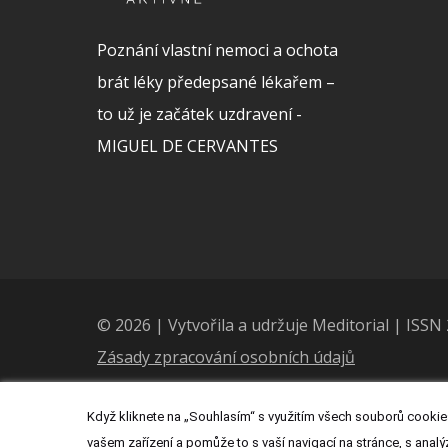
Poznání vlastní nemoci a ochota
brát léky předepsané lékařem –
to už je začátek uzdravení -
MIGUEL DE CERVANTES
© 2026 | Vytvořila a udržuje Meditorial | ISS
Zásady zpracování osobních údajů
Když kliknete na „Souhlasím“ s využitím všech souborů cookies
vašem zařízení a pomůže to s vaší navigací na stránce, s analý