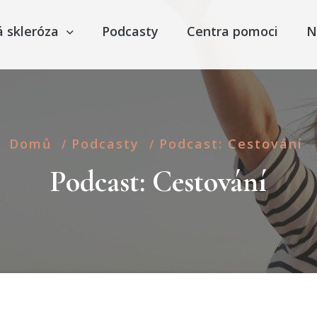
á skleróza
Podcasty
Centra pomoci
N
Domů
Podcasty
Podcast: Cestování
/
/
Podcast: Cestování