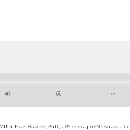
1.00x
15
MUDr. Pavel Hradílek, Ph.D., z RS centra při FN Ostrava o to