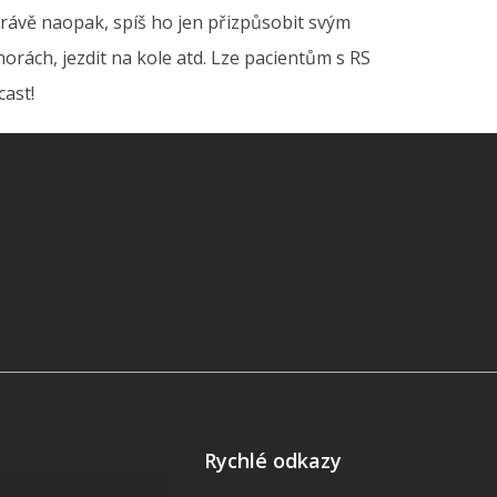
rávě naopak, spíš ho jen přizpůsobit svým
rách, jezdit na kole atd. Lze pacientům s RS
cast!
Rychlé odkazy