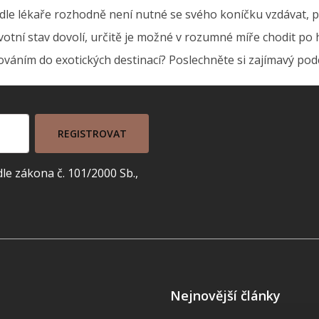
le lékaře rozhodně není nutné se svého koníčku vzdávat, p
ní stav dovolí, určitě je možné v rozumné míře chodit po ho
továním do exotických destinací? Poslechněte si zajímavý pod
REGISTROVAT
e zákona č. 101/2000 Sb.,
Nejnovější články