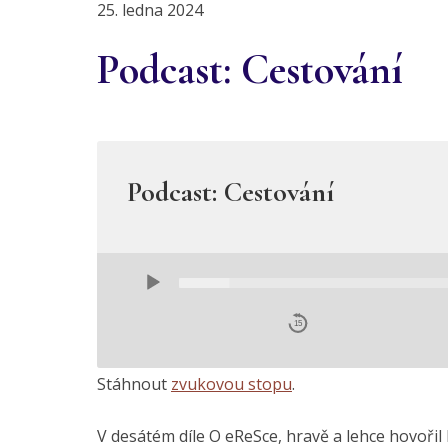
25. ledna 2024
Podcast: Cestování
Podcast: Cestování
Audio
Player
15
Stáhnout
zvukovou stopu
.
V desátém díle O eReSce, hravě a lehce hovořil 