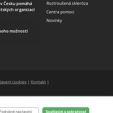
Roztroušená skleróza
S v Česku pomáhá
ntských organizací
Centra pomoci
Novinky
mnoho možností
tavení cookies
|
Kontakt
|
Podrobné nastavení
Souhlasím a pokračovat