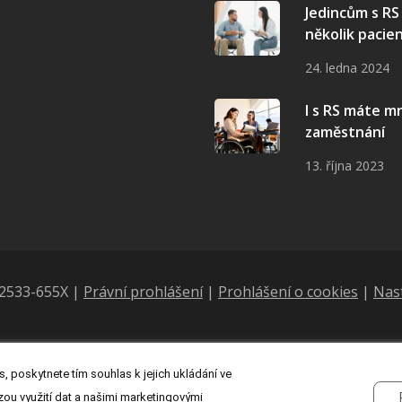
Jedincům s R
několik pacie
24. ledna 2024
I s RS máte 
zaměstnání
13. října 2023
N 2533-655X |
Právní prohlášení
|
Prohlášení o cookies
|
Nas
, poskytnete tím souhlas k jejich ukládání ve
zou využití dat a našimi marketingovými