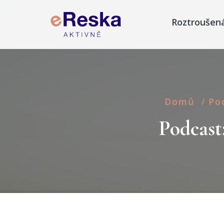
Roztroušen
Domů
Po
/
Podcast