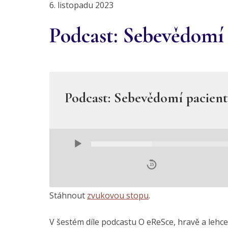
6. listopadu 2023
Podcast: Sebevědomí p
Podcast: Sebevědomí pacientů
Audio
Player
15
Stáhnout
zvukovou stopu
.
V šestém díle podcastu O eReSce, hravě a lehce