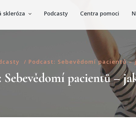
á skleróza
Podcasty
Centra pomoci
N
dcasty
Podcast: Sebevědomí pacientů – j
/
: Sebevědomí pacientů – jak 