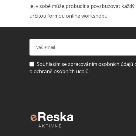
jej v sobě může probudit a povzbuzovat každý z 
určitou formou online workshopu.
Souhlasím se zpracováním osobních údajů dl
o ochraně osobních údajů.