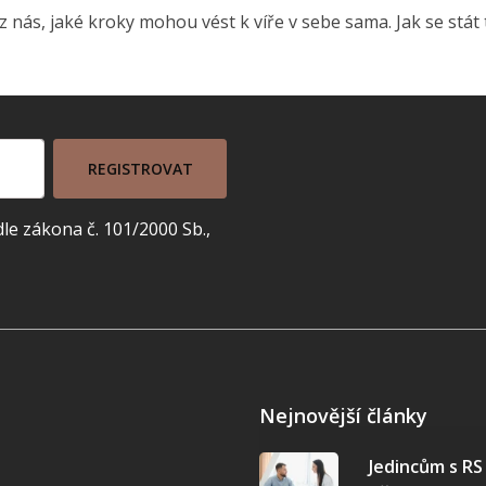
nás, jaké kroky mohou vést k víře v sebe sama. Jak se stát tí
REGISTROVAT
e zákona č. 101/2000 Sb.,
Nejnovější články
Jedincům s R