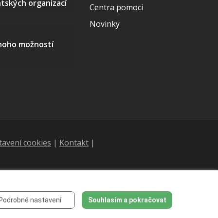
ntských organizací
Centra pomoci
Novinky
mnoho možností
tavení cookies
|
Kontakt
|
Podrobné nastavení
Souhlasím a pokračovat