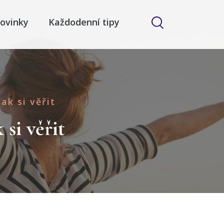
ovinky
Každodenní tipy
ak si věřit
si věřit