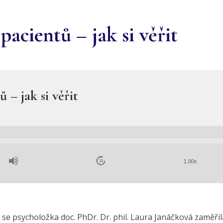
acientů – jak si věřit
 – jak si věřit
1.00x
15
 se psycholožka doc. PhDr. Dr. phil. Laura Janáčková zaměři