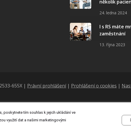
několik pacie
24. ledna 2024
I s RS máte 
zaměstnání
13. října 2023
N 2533-655X |
Právní prohlášení
|
Prohlášení o cookies
|
Nas
, poskytnete tím souhlas k jejich ukládání ve
zou využití dat a našimi marketingovými