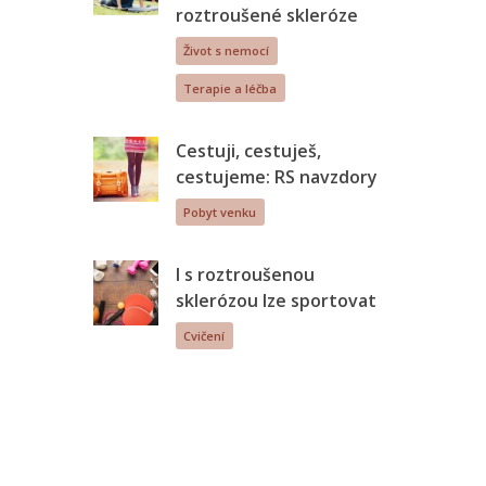
roztroušené skleróze
Život s nemocí
Terapie a léčba
Cestuji, cestuješ,
cestujeme: RS navzdory
Pobyt venku
I s roztroušenou
sklerózou lze sportovat
Cvičení