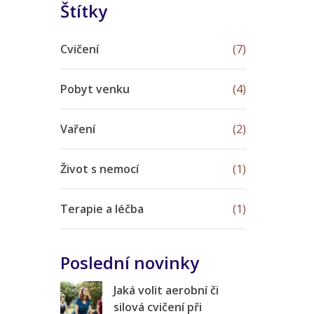
Štítky
Cvičení
(7)
Pobyt venku
(4)
Vaření
(2)
Život s nemocí
(1)
Terapie a léčba
(1)
Poslední novinky
Jaká volit aerobní či
silová cvičení při