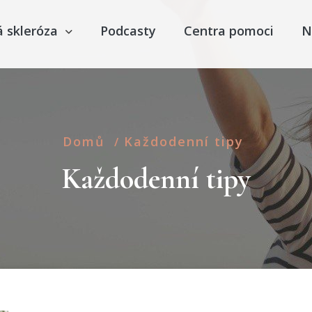
á skleróza
Podcasty
Centra pomoci
N
Domů
Každodenní tipy
/
Každodenní tipy