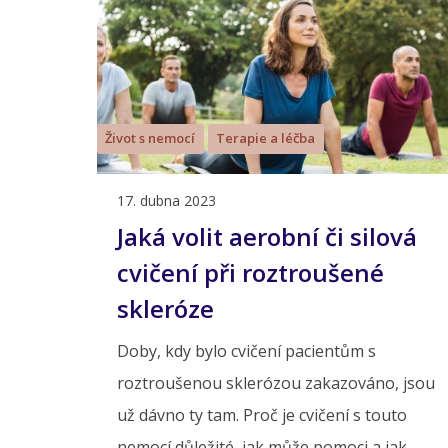
Život s nemocí
Terapie a léčba
17. dubna 2023
Jaká volit aerobní či silová
cvičení při roztroušené
skleróze
Doby, kdy bylo cvičení pacientům s
roztroušenou sklerózou zakazováno, jsou
už dávno ty tam. Proč je cvičení s touto
nemocí důležité, jak může pomoci a jak