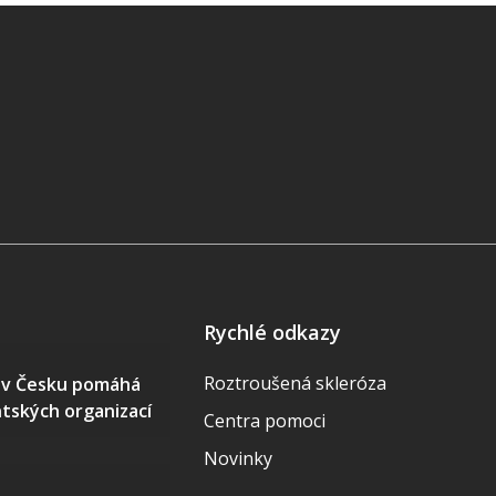
Rychlé odkazy
Roztroušená skleróza
S v Česku pomáhá
ntských organizací
Centra pomoci
Novinky