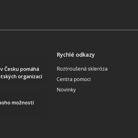
Rychlé odkazy
Roztroušená skleróza
S v Česku pomáhá
ntských organizací
Centra pomoci
Novinky
mnoho možností