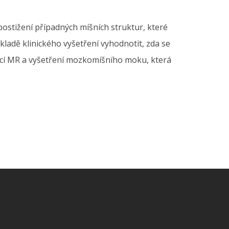
postižení případných míšních struktur, které
kladě klinického vyšetření vyhodnotit, zda se
jící MR a vyšetření mozkomíšního moku, která