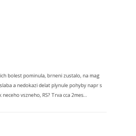
cich bolest pominula, brneni zustalo, na mag
slaba a nedokazi delat plynule pohyby napr s
nak neceho vszneho, RS? Trva cca 2mes…