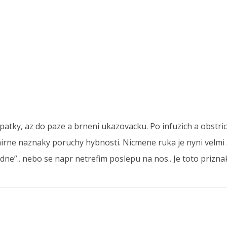
patky, az do paze a brneni ukazovacku. Po infuzich a obstri
rne naznaky poruchy hybnosti. Nicmene ruka je nyni velmi 
padne”.. nebo se napr netrefim poslepu na nos.. Je toto priz