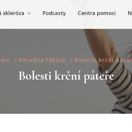
á skleróza
Podcasty
Centra pomoci
N
omů
Poradna lékaře
Bolesti krční páte
/
/
Bolesti krční páteře