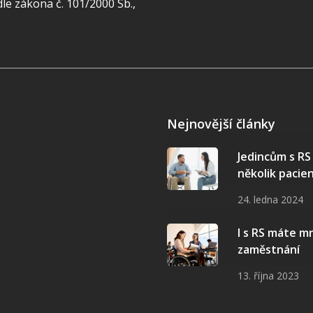
e zákona č. 101/2000 Sb.,
Nejnovější články
Jedincům s R
několik pacie
24. ledna 2024
I s RS máte 
zaměstnání
13. října 2023