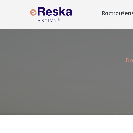
Roztroušen
D