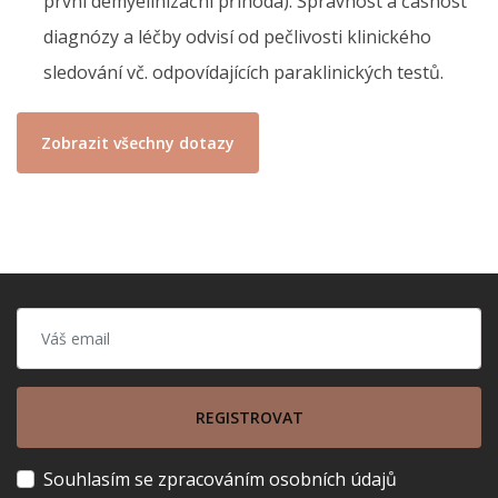
první demyelinizační příhoda). Správnost a časnost
diagnózy a léčby odvisí od pečlivosti klinického
sledování vč. odpovídajících paraklinických testů.
Zobrazit všechny dotazy
REGISTROVAT
Souhlasím se zpracováním osobních údajů