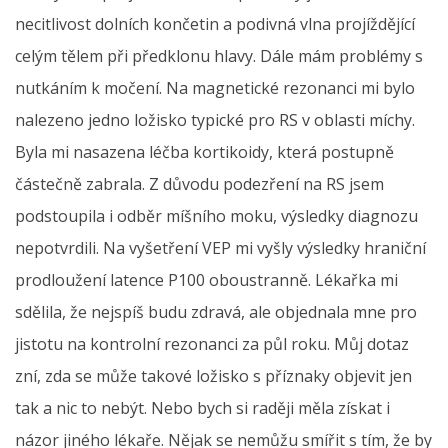
necitlivost dolních končetin a podivná vlna projíždějící
celým tělem při předklonu hlavy. Dále mám problémy s
nutkáním k močení. Na magnetické rezonanci mi bylo
nalezeno jedno ložisko typické pro RS v oblasti míchy.
Byla mi nasazena léčba kortikoidy, která postupně
částečně zabrala. Z důvodu podezření na RS jsem
podstoupila i odběr míšního moku, výsledky diagnozu
nepotvrdili. Na vyšetření VEP mi vyšly výsledky hraniční
prodloužení latence P100 oboustranně. Lékařka mi
sdělila, že nejspíš budu zdravá, ale objednala mne pro
jistotu na kontrolní rezonanci za půl roku. Můj dotaz
zní, zda se může takové ložisko s příznaky objevit jen
tak a nic to nebýt. Nebo bych si raději měla získat i
názor jiného lékaře. Nějak se nemůžu smířit s tím, že by