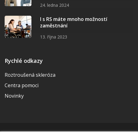
24. ledna 2024
I s RS máte mnoho možností
zaměstnání
13. října 2023
Rychlé odkazy
Roztroušená skleróza
Centra pomoci
Novinky
© 2026 | Vytvořila a udržuje Meditorial | ISSN 2533-655X |