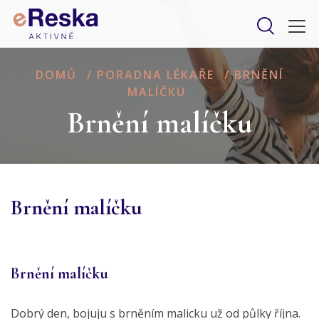
DOMŮ
/
PORADNA LÉKAŘE
/
BRNĚNÍ
MALÍČKU
Brnění malíčku
Brnění malíčku
Brnění malíčku
Dobrý den, bojuju s brněním malicku už od půlky října.