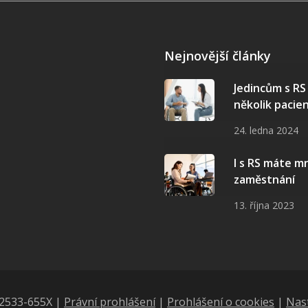
Nejnovější články
Jedincům s R
několik pacie
24. ledna 2024
I s RS máte 
zaměstnání
13. října 2023
N 2533-655X |
Právní prohlášení
|
Prohlášení o cookies
|
Nas