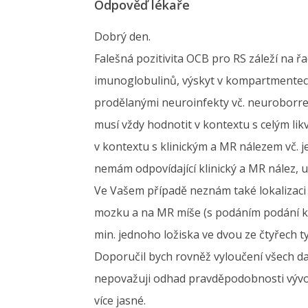
Odpověď lékaře
Dobrý den.
Falešná pozitivita OCB pro RS záleží na ř
imunoglobulinů, výskyt v kompartmentech – l
prodělanými neuroinfekty vč. neuroborreli
musí vždy hodnotit v kontextu s celým li
v kontextu s klinickým a MR nálezem vč. j
nemám odpovídající klinický a MR nález, u
Ve Vašem případě neznám také lokalizaci
mozku a na MR míše (s podáním podání kon
min. jednoho ložiska ve dvou ze čtyřech t
Doporučil bych rovněž vyloučení všech da
nepovažuji odhad pravděpodobnosti vývoje
více jasné.