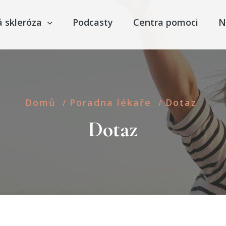
á skleróza
Podcasty
Centra pomoci
N
Domů
Poradna lékaře
Dotaz
/
/
Dotaz