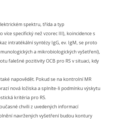
ektrickém spektru, třída a typ
 více specifický než vzorec III), koincidence s
az intratékální syntézy IgG, ev. IgM, se proto
imunologických a mikrobiologických vyšetření),
tu falešné pozitivity OCB pro RS v situaci, kdy
 také napovědět. Pokud se na kontrolní MR
razí nová ložiska a splníte-li podmínku výskytu
tická kritéria pro RS.
oučasné chvíli z uvedených informací
oplnění navržených vyšetření budou kontury