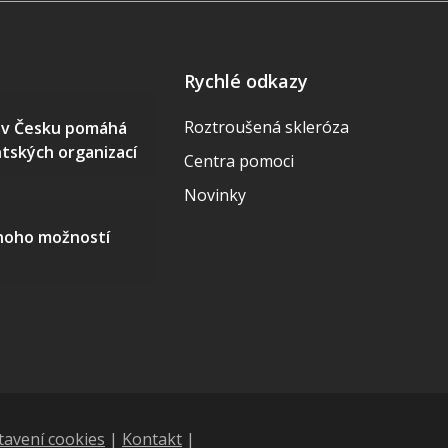
Rychlé odkazy
Roztroušená skleróza
S v Česku pomáhá
ntských organizací
Centra pomoci
Novinky
mnoho možností
tavení cookies
|
Kontakt
|