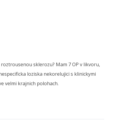
na roztrousenou sklerozu? Mam 7 OP v likvoru,
especificka loziska nekorelujici s klinickymi
ve velmi krajnich polohach.