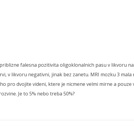
priblizne falesna pozitivita oligoklonalnich pasu v likvoru 
vi, v likvoru negativni, jinak bez zanetu. MRI mozku 3 mala n
ho pro dvojite videni, ktere je nicmene velmi mirne a pouze 
rozvine. Je to 5% nebo treba 50%?