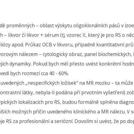
adě proměnných – oblast výskytu oligoklonálních pásů v izoel
ikvor či likvor + sérum (tj. vzorec II, který je pro RS o něco
ózy apod. Průkaz OCB v likvoru, případně kvantitativní průk
kvorovým nálezem – cytologický obraz, panel biochemických, 
ejich dynamiky. Pokud bych měl přesto uvést konkrétní hodno
vedl bych rozmezí cca 40 - 60%.
 uvedených „nespecifických ložisek“ na MR mozku – ta může
trastní látky, nebyla-li podána při prvotním vyšetření) zob
ypických lokalizacích pro RS, budou formálně splněna diagnos
lších možných příčin uvedeného klinického a MR nálezu. V s
 RS za profesionální a seriózní. Dovolím si uvést, že po d