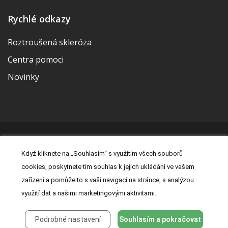
Rychlé odkazy
Roztroušená skleróza
Centra pomoci
Novinky
© 2026 | Vytvořila a udržuje Meditorial | ISSN 2533-655X |
Když kliknete na „Souhlasím“ s využitím všech souborů
Právní prohlášení
|
Prohlášení o cookies
|
Nastavení cookies
|
cookies, poskytnete tím souhlas k jejich ukládání ve vašem
Kontakt
|
Zásady zpracování osobních údajů
zařízení a pomůže to s vaší navigací na stránce, s analýzou
využití dat a našimi marketingovými aktivitami.
Podrobné nastavení
Souhlasím a pokračovat