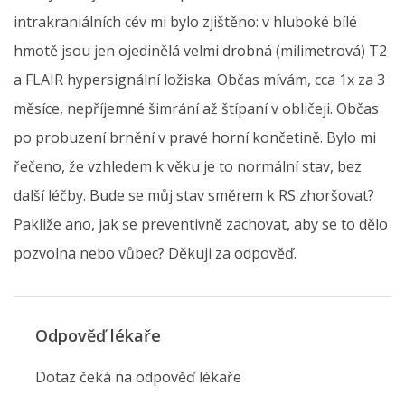
intrakraniálních cév mi bylo zjištěno: v hluboké bílé
hmotě jsou jen ojedinělá velmi drobná (milimetrová) T2
a FLAIR hypersignální ložiska. Občas mívám, cca 1x za 3
měsíce, nepříjemné šimrání až štípaní v obličeji. Občas
po probuzení brnění v pravé horní končetině. Bylo mi
řečeno, že vzhledem k věku je to normální stav, bez
další léčby. Bude se můj stav směrem k RS zhoršovat?
Pakliže ano, jak se preventivně zachovat, aby se to dělo
pozvolna nebo vůbec? Děkuji za odpověď.
Odpověď lékaře
Dotaz čeká na odpověď lékaře