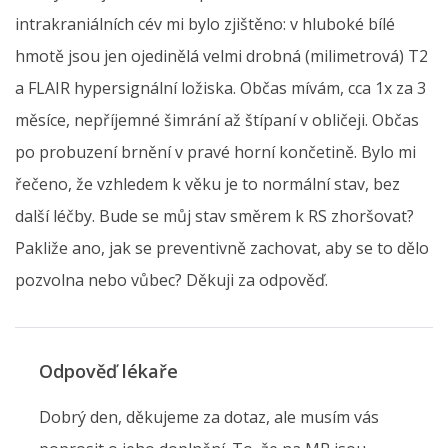
intrakraniálních cév mi bylo zjištěno: v hluboké bílé
hmotě jsou jen ojedinělá velmi drobná (milimetrová) T2
a FLAIR hypersignální ložiska. Občas mívám, cca 1x za 3
měsíce, nepříjemné šimrání až štípaní v obličeji. Občas
po probuzení brnění v pravé horní končetině. Bylo mi
řečeno, že vzhledem k věku je to normální stav, bez
další léčby. Bude se můj stav směrem k RS zhoršovat?
Pakliže ano, jak se preventivně zachovat, aby se to dělo
pozvolna nebo vůbec? Děkuji za odpověď.
Odpověď lékaře
Dobrý den, děkujeme za dotaz, ale musím vás