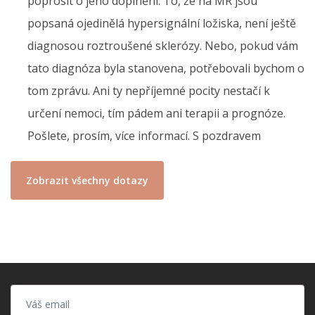
poprosit o jeho doplnění. To, že na MR jsou
popsaná ojedinělá hypersignální ložiska, není ještě
diagnosou roztroušené sklerózy. Nebo, pokud vám
tato diagnóza byla stanovena, potřebovali bychom o
tom zprávu. Ani ty nepříjemné pocity nestačí k
určení nemoci, tím pádem ani terapii a prognóze.
Pošlete, prosím, více informací. S pozdravem
Zobrazit všechny dotazy