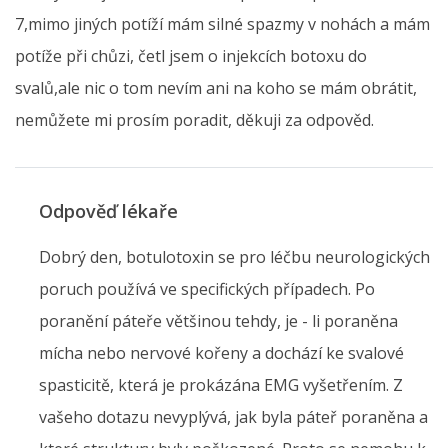
7,mimo jiných potíží mám silné spazmy v nohách a mám
potíže při chůzi, četl jsem o injekcích botoxu do
svalů,ale nic o tom nevím ani na koho se mám obrátit,
nemůžete mi prosím poradit, děkuji za odpověd.
Odpověď lékaře
Dobrý den, botulotoxin se pro léčbu neurologických
poruch používá ve specifických případech. Po
poranění páteře většinou tehdy, je - li poraněna
mícha nebo nervové kořeny a dochází ke svalové
spasticitě, která je prokázána EMG vyšetřením. Z
vašeho dotazu nevyplývá, jak byla páteř poraněna a