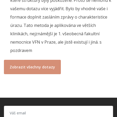
které struktury byly poškozené. Proto se nemohu k
vašemu dotazu více vyjádřit. Bylo by vhodné vaše i
formace doplnit zasláním zprávy o charakteristice
úrazu. Tato metoda je aplikována ve větších
klinikách, nejznámější je 1. všeobecná fakultní
nemocnice VFN v Praze, ale jistě existují i jiná. s
pozdravem
Zobrazit všechny dotazy