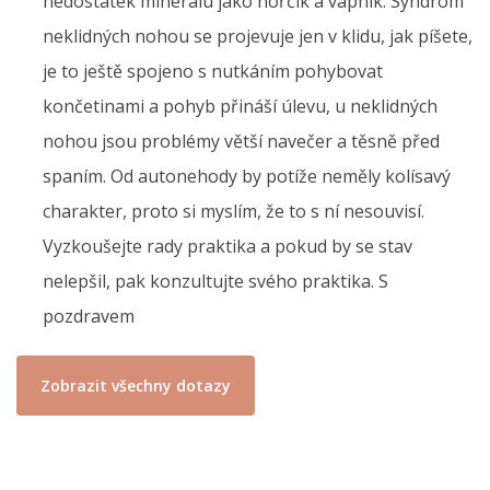
nedostatek minerálu jako hořčík a vápník. Syndrom
neklidných nohou se projevuje jen v klidu, jak píšete,
je to ještě spojeno s nutkáním pohybovat
končetinami a pohyb přináší úlevu, u neklidných
nohou jsou problémy větší navečer a těsně před
spaním. Od autonehody by potíže neměly kolísavý
charakter, proto si myslím, že to s ní nesouvisí.
Vyzkoušejte rady praktika a pokud by se stav
nelepšil, pak konzultujte svého praktika. S
pozdravem
Zobrazit všechny dotazy