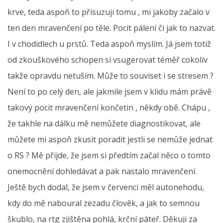
krve, teda aspoň to přisuzuji tomu , mi jakoby začalo v
ten den mravenčení po těle. Pocit pálení či jak to nazvat.
I v chodidlech u prstů. Teda aspoň myslím. Já jsem totiž
od zkouškového schopen si vsugerovat téměř cokoliv
takže opravdu netuším. Může to souviset i se stresem ?
Není to po celý den, ale jakmile jsem v klidu mám právě
takový pocit mravenčení končetin , někdy obě. Chápu ,
že takhle na dálku mě nemůžete diagnostikovat, ale
můžete mi aspoň zkusit poradit jestli se nemůže jednat
o RS ? Mě přijde, že jsem si předtím začal něco o tomto
onemocnění dohledávat a pak nastalo mravenčení.
Ještě bych dodal, že jsem v červenci měl autonehodu,
kdy do mě naboural zezadu člověk, a jak to semnou
škublo, na rtg zjištěna pohlá, krční páteř. Děkuji za