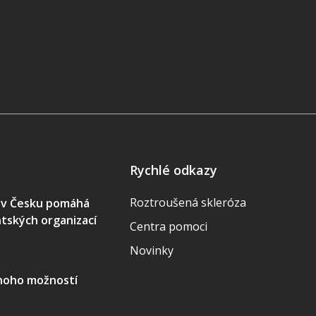
Rychlé odkazy
Roztroušená skleróza
S v Česku pomáhá
ntských organizací
Centra pomoci
Novinky
mnoho možností