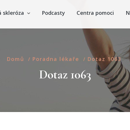
á skleróza
Podcasty
Centra pomoci
N
Domů
Poradna lékaře
Dotaz 1063
/
/
Dotaz 1063