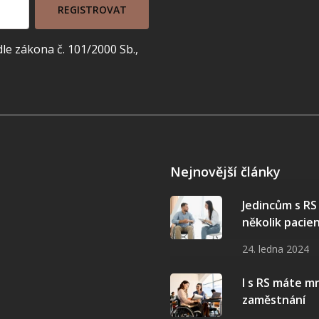
REGISTROVAT
e zákona č. 101/2000 Sb.,
Nejnovější články
Jedincům s R
několik pacie
24. ledna 2024
I s RS máte 
zaměstnání