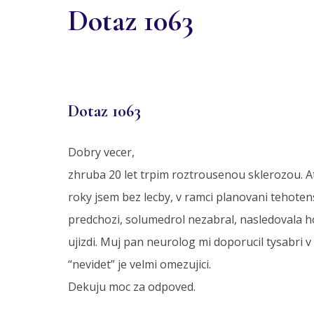
Dotaz 1063
Dotaz 1063
Dobry vecer,
zhruba 20 let trpim roztrousenou sklerozou. A
roky jsem bez lecby, v ramci planovani tehotens
predchozi, solumedrol nezabral, nasledovala ho
ujizdi. Muj pan neurolog mi doporucil tysabri v
“nevidet” je velmi omezujici.
Dekuju moc za odpoved.