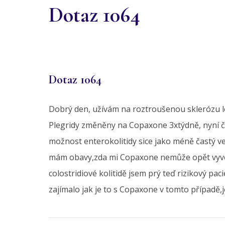
Dotaz 1064
Dotaz 1064
Dobrý den, užívám na roztroušenou sklerózu lék
Plegridy změněny na Copaxone 3xtýdně, nyní ček
možnost enterokolitidy sice jako méně častý ved
mám obavy,zda mi Copaxone nemůže opět vyvolat
colostridiové kolitidě jsem prý teď rizikový pa
zajímalo jak je to s Copaxone v tomto případě,je