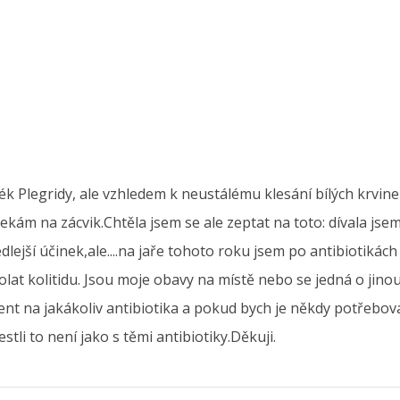
 Plegridy, ale vzhledem k neustálému klesání bílých krvinek 
ám na zácvik.Chtěla jsem se ale zeptat na toto: dívala jsem
lejší účinek,ale....na jaře tohoto roku jsem po antibiotikách
 kolitidu. Jsou moje obavy na místě nebo se jedná o jinou 
cient na jakákoliv antibiotika a pokud bych je někdy potřebov
stli to není jako s těmi antibiotiky.Děkuji.