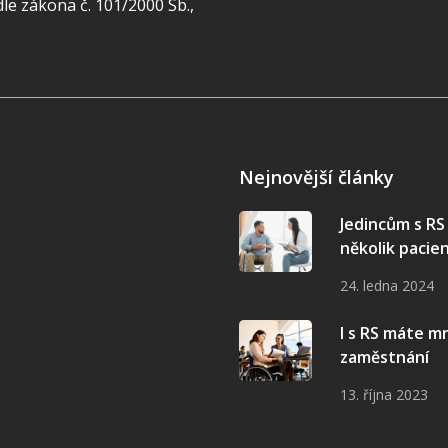
e zákona č. 101/2000 Sb.,
Nejnovější články
Jedincům s R
několik pacie
24. ledna 2024
I s RS máte 
zaměstnání
13. října 2023