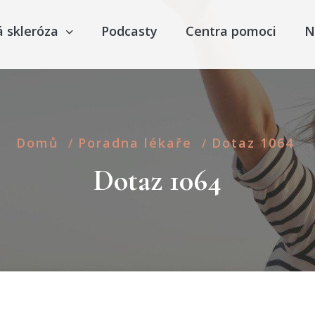
á skleróza
Podcasty
Centra pomoci
N
Domů
Poradna lékaře
Dotaz 1064
/
/
Dotaz 1064