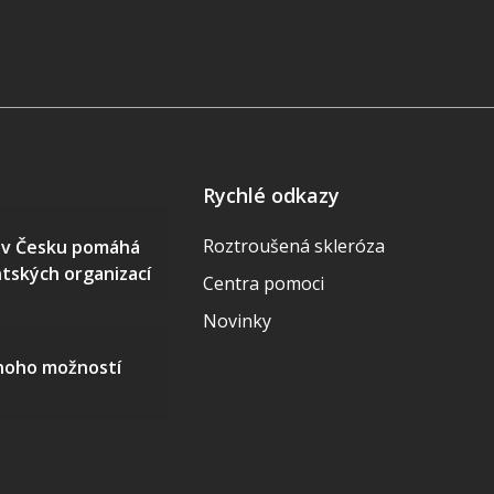
Rychlé odkazy
Roztroušená skleróza
S v Česku pomáhá
ntských organizací
Centra pomoci
Novinky
mnoho možností