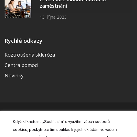
zaměstnání
13. října 2023
Rychlé odkazy
Roztroušená skleróza
Centra pomoci
Novinky
© 2026 | Vytvořila a udržuje Meditorial | ISSN 2533-655X |
Když kliknete na „Souhlasím“ s využitím všech souborů
Právní prohlášení
|
Prohlášení o cookies
|
Nastavení cookies
|
cookies, poskytnete tím souhlas k jejich ukládání ve vašem
Kontakt
|
Zásady zpracování osobních údajů