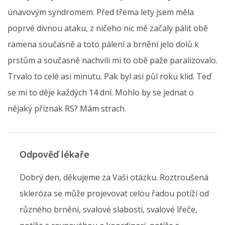
únavovým syndromem. Před třema lety jsem měla
poprvé divnou ataku, z ničeho nic mě začaly pálit obě
ramena současně a toto pálení a brnění jelo dolů k
prstům a současně nachvili mi to obě paže paralizovalo.
Trvalo to celé asi minutu. Pak byl asi půl roku klid. Teď
se mi to děje každých 14 dní. Mohlo by se jednat o
nějaký příznak RS? Mám strach.
Odpověď lékaře
Dobrý den, děkujeme za Vaši otázku. Roztroušená
skleróza se může projevovat celou řadou potíží od
různého brnění, svalové slabosti, svalové lřeče,