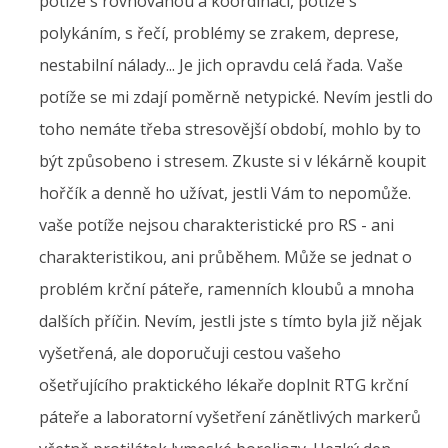
potíže s rovnováhou a koordinací, potíže s
polykáním, s řečí, problémy se zrakem, deprese,
nestabilní nálady... Je jich opravdu celá řada. Vaše
potíže se mi zdají poměrně netypické. Nevím jestli do
toho nemáte třeba stresovější období, mohlo by to
být způsobeno i stresem. Zkuste si v lékárně koupit
hořčík a denně ho užívat, jestli Vám to nepomůže.
vaše potíže nejsou charakteristické pro RS - ani
charakteristikou, ani průběhem. Může se jednat o
problém krční páteře, ramenních kloubů a mnoha
dalších příčin. Nevím, jestli jste s tímto byla již nějak
vyšetřená, ale doporučuji cestou vašeho
ošetřujícího praktického lékaře doplnit RTG krční
páteře a laboratorní vyšetření zánětlivých markerů