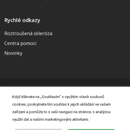
Rychlé odkazy
Roztroušená skleróza
Centra pomoci
Novinky
© 2026 | Vytvořila a udržuje Meditorial | ISSN 2533-655X |
Když kliknete na „Souhlasím“ s využitím všech souborů
Právní prohlášení
|
Prohlášení o cookies
|
Nastavení cookies
|
cookies, poskytnete tím souhlas k jejich ukládání ve vašem
Kontakt
|
Zásady zpracování osobních údajů
zařízení a pomůže to s vaší navigací na stránce, s analýzou
využití dat a našimi marketingovými aktivitami.