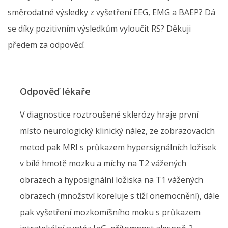
směrodatné výsledky z vyšetření EEG, EMG a BAEP? Dá
se díky pozitivním výsledkům vyloučit RS? Děkuji
předem za odpověď.
Odpověď lékaře
V diagnostice roztroušené sklerózy hraje první
místo neurologický klinický nález, ze zobrazovacích
metod pak MRI s průkazem hypersignálních ložisek
v bílé hmotě mozku a míchy na T2 vážených
obrazech a hyposignální ložiska na T1 vážených
obrazech (množství koreluje s tíží onemocnění), dále
pak vyšetření mozkomíšního moku s průkazem