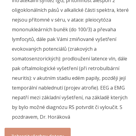
intratekální syntéz IgG, přítomnost alespoň 2
oligoklonálních pásů v alkalické části spektra, které
nejsou přítomné v séru, v atace: pleiocytóza
mononukleárních buněk (do 100/3) a převaha
lymfocytů, dále pak Vámi zmiňované vyšetření
evokovaných potenciálů (zrakových a
somatosenzorických): prodloužení latence vln, dále
pak oftalmologické vyšetření (při retrobulbární
neuritis): v akutním stadiu edém papily, později její
temporální nablednutí (projev atrofie). EEG a EMG
nepatří mezi základní vyšetření, na základě kterých
by bylo možné diagnózu RS potvrdit či vyloučit. S
pozdravem, Dr. Horáková