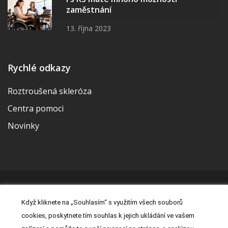
zaměstnání
13. října 2023
Rychlé odkazy
Roztroušená skleróza
Centra pomoci
Novinky
© 2026 | Vytvořila a udržuje Meditorial | ISSN 2533-655X |
Když kliknete na „Souhlasím“ s využitím všech souborů
Právní prohlášení
|
Prohlášení o cookies
|
Nastavení cookies
|
cookies, poskytnete tím souhlas k jejich ukládání ve vašem
Kontakt
|
Zásady zpracování osobních údajů