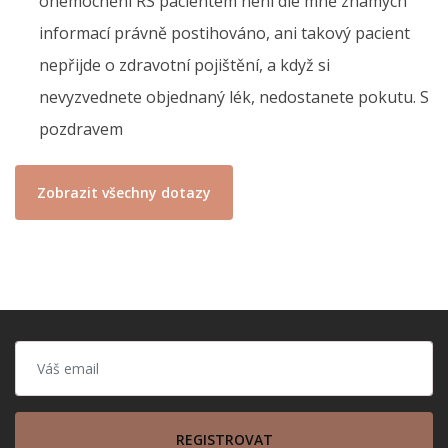
onemocnění RS pacientem není dle mně známých
informací právně postihováno, ani takový pacient
nepřijde o zdravotní pojištění, a když si
nevyzvednete objednaný lék, nedostanete pokutu. S
pozdravem
Zobrazit všechny dotazy
REGISTROVAT