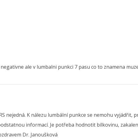
gativne ale v lumbalni punkci 7 pasu co to znamena muze s
o RS nejedná. K nálezu lumbální punkce se nemohu vyjádřit, 
dstatnou informací. Je potřeba hodnotit bílkovinu, zakalení, 
pozdravem Dr. Janoušková