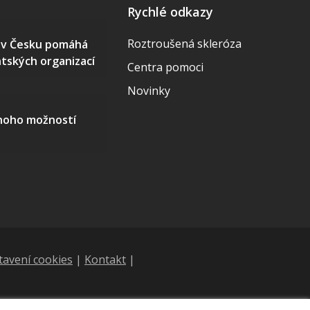
Rychlé odkazy
Roztroušená skleróza
S v Česku pomáhá
ntských organizací
Centra pomoci
Novinky
mnoho možností
tavení cookies
|
Kontakt
|