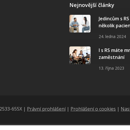
Nejnovější články
Jedincům s R
několik pacie
24. ledna 2024
I s RS máte 
zaměstnání
13. října 2023
N 2533-655X |
Právní prohlášení
|
Prohlášení o cookies
|
Nas