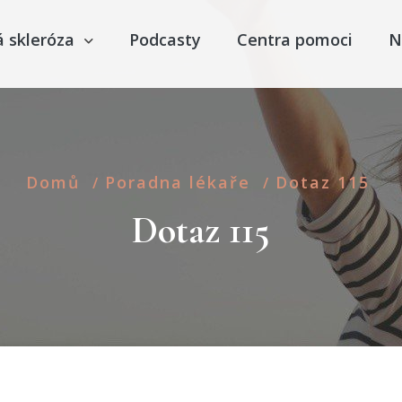
á skleróza
Podcasty
Centra pomoci
N
Domů
Poradna lékaře
Dotaz 115
/
/
Dotaz 115