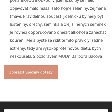
pohankovou moukou. V jídelníčku by se mělo
objevovat málo masa, zato hojně zeleniny, zejména
tmavé. Pravidelnou součástí jídelníčku by měly být
luštěniny, ořechy, semínka a olej z lněných semínek.
Je rovněž doporučováno omezit alkohol a zanechat
kouření. Měla byste se řídit těmito pravidly, žádné
extrémy, tedy ani vysokoproteinovou dietu, bych
nezkoušela. S pozdravem MUDr. Barbora Bačová
Zobrazit všechny dotazy