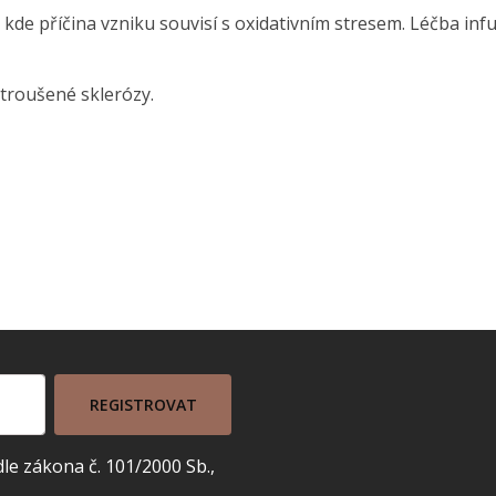
kde příčina vzniku souvisí s oxidativním stresem. Léčba inf
ztroušené sklerózy.
REGISTROVAT
e zákona č. 101/2000 Sb.,