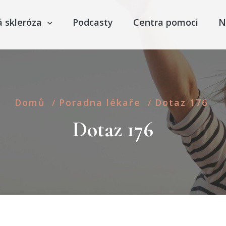
á skleróza
Podcasty
Centra pomoci
N
Domů
Poradna lékaře
Dotaz 176
/
/
Dotaz 176