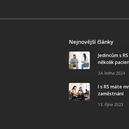
Nejnovější články
Jedincům s R
několik pacie
24. ledna 2024
I s RS máte 
zaměstnání
13. října 2023