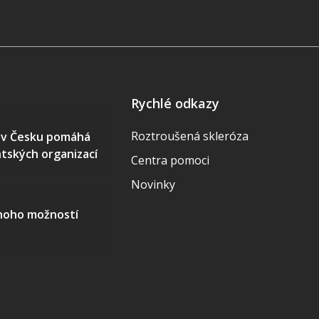
Rychlé odkazy
Roztroušená skleróza
S v Česku pomáhá
ntských organizací
Centra pomoci
Novinky
mnoho možností