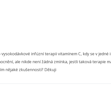
ysokodávkové infúzní terapii vitamínem C, kdy se v jedné in
nění, ale nikde není žádná zmínka, jestli taková terapie m
tím nějaké zkušennosti? Děkuji