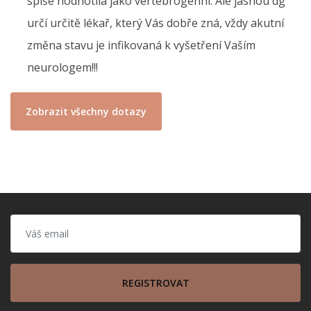
spíše hodnotila jako vertebrogenní. Ale jasnou dg
určí určitě lékař, který Vás dobře zná, vždy akutní
změna stavu je infikovaná k vyšetření Vaším
neurologem!!!
Zobrazit všechny dotazy
REGISTROVAT