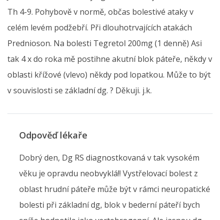
Th 4-9. Pohybově v normě, občas bolestivé ataky v
celém levém podžebří. Při dlouhotrvajících atakách
Prednioson. Na bolesti Tegretol 200mg (1 denně) Asi
tak 4 x do roka mě postihne akutní blok páteře, někdy v
oblasti křížové (vlevo) někdy pod lopatkou. Může to být
v souvislosti se základní dg. ? Děkuji. j.k.
Odpověď lékaře
Dobrý den, Dg RS diagnostkovaná v tak vysokém
věku je opravdu neobvyklá!! Vystřelovací bolest z
oblast hrudní páteře může být v rámci neuropatické
bolesti při základní dg, blok v bederní páteří bych