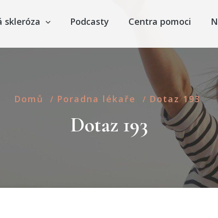
á skleróza
Podcasty
Centra pomoci
N
Domů
Poradna lékaře
Dotaz 193
/
/
Dotaz 193