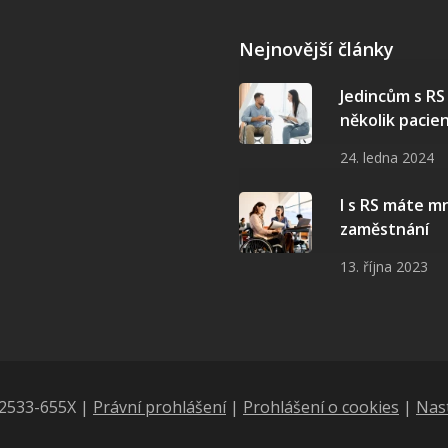
Nejnovější články
Jedincům s R
několik pacie
24. ledna 2024
I s RS máte 
zaměstnání
13. října 2023
N 2533-655X |
Právní prohlášení
|
Prohlášení o cookies
|
Nas