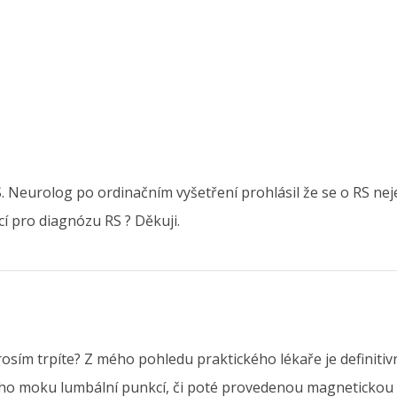
. Neurolog po ordinačním vyšetření prohlásil že se o RS nej
í pro diagnózu RS ? Děkuji.
osím trpíte? Z mého pohledu praktického lékaře je definiti
o moku lumbální punkcí, či poté provedenou magnetickou re