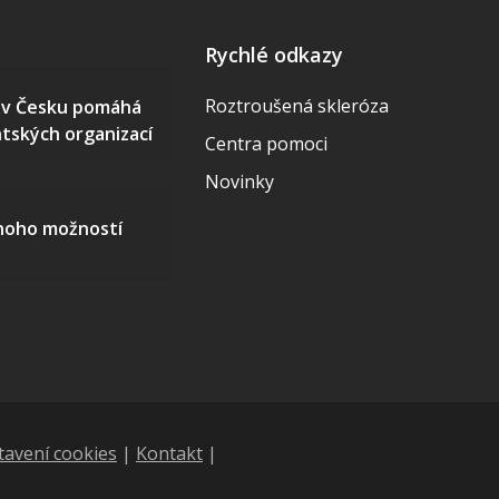
Rychlé odkazy
Roztroušená skleróza
S v Česku pomáhá
ntských organizací
Centra pomoci
Novinky
mnoho možností
tavení cookies
|
Kontakt
|