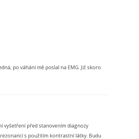
edná, po váhání mě poslal na EMG. Již skoro
vní vyšetření před stanovením diagnozy
zonancí s použitím kontrastní látky. Budu