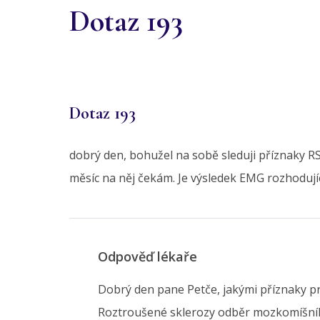
Dotaz 193
Dotaz 193
dobrý den, bohužel na sobě sleduji příznaky RS
měsíc na něj čekám. Je výsledek EMG rozhodujíc
Odpověď lékaře
Dobrý den pane Petče, jakými příznaky pr
Roztroušené sklerozy odběr mozkomíšníh