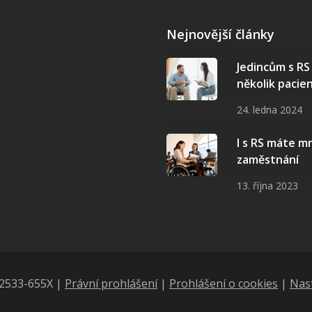
Nejnovější články
Jedincům s R
několik pacie
24. ledna 2024
I s RS máte 
zaměstnání
13. října 2023
N 2533-655X |
Právní prohlášení
|
Prohlášení o cookies
|
Nas