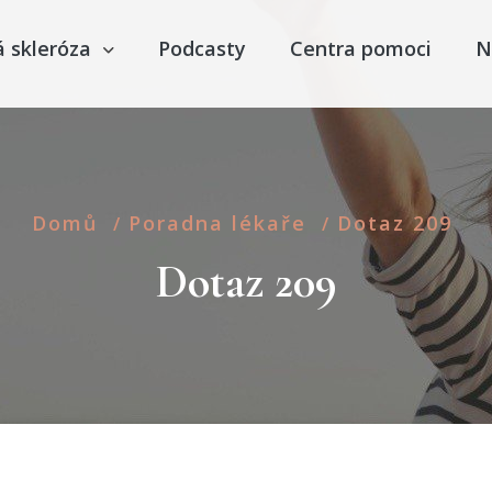
á skleróza
Podcasty
Centra pomoci
N
Domů
Poradna lékaře
Dotaz 209
/
/
Dotaz 209