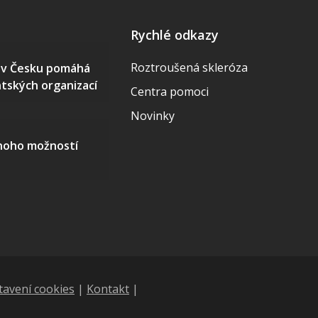
Rychlé odkazy
Roztroušená skleróza
S v Česku pomáhá
ntských organizací
Centra pomoci
Novinky
mnoho možností
tavení cookies
|
Kontakt
|