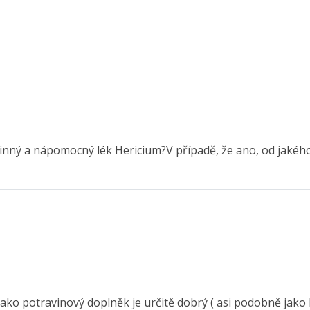
činný a nápomocný lék Hericium?V případě, že ano, od jakéh
ko potravinový doplněk je určitě dobrý ( asi podobně jako hl