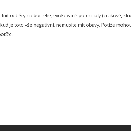
oplnit odběry na borrelie, evokované potenciály (zrakové, s
 pokud je toto vše negativní, nemusíte mít obavy. Potíže moh
otíže.