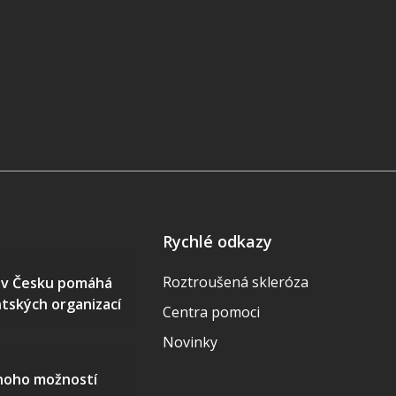
Rychlé odkazy
Roztroušená skleróza
S v Česku pomáhá
ntských organizací
Centra pomoci
Novinky
mnoho možností