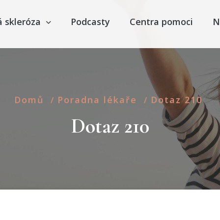
á skleróza
Podcasty
Centra pomoci
N
Domů
Poradna lékaře
Dotaz 210
/
/
Dotaz 210