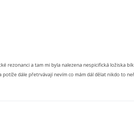
ké rezonanci a tam mi byla nalezena nespicifická ložiska bí
potíže dále přetrvávají nevím co mám dál dělat nikdo to ne