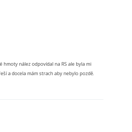
ké hmoty nález odpovídal na RS ale byla mi
řeší a docela mám strach aby nebylo pozdě.