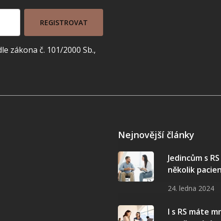
REGISTROVAT
e zákona č. 101/2000 Sb.,
Nejnovější články
Jedincům s R
několik pacie
24. ledna 2024
I s RS máte 