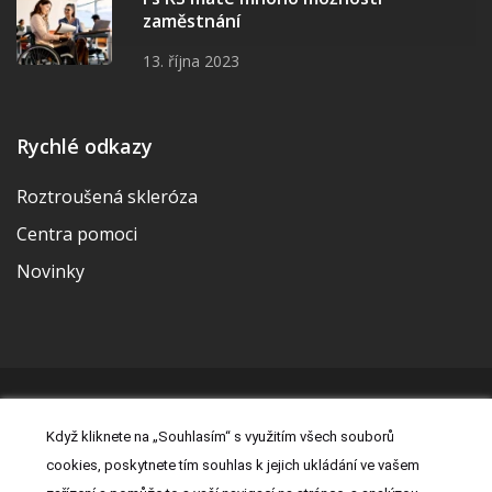
zaměstnání
13. října 2023
Rychlé odkazy
Roztroušená skleróza
Centra pomoci
Novinky
© 2026 | Vytvořila a udržuje Meditorial | ISSN 2533-655X |
Když kliknete na „Souhlasím“ s využitím všech souborů
Právní prohlášení
|
Prohlášení o cookies
|
Nastavení cookies
|
cookies, poskytnete tím souhlas k jejich ukládání ve vašem
Kontakt
|
Zásady zpracování osobních údajů