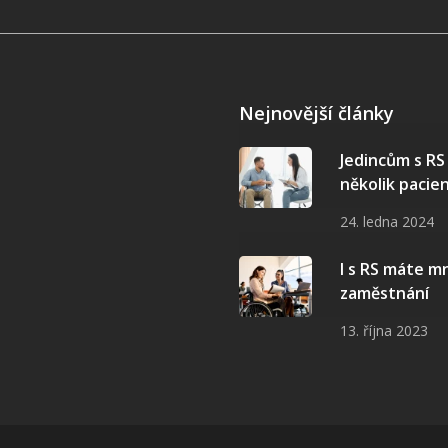
Nejnovější články
Jedincům s R
několik pacie
24. ledna 2024
I s RS máte 
zaměstnání
13. října 2023