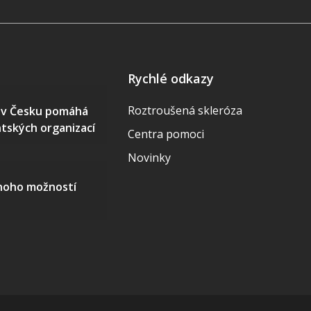
Rychlé odkazy
Roztroušená skleróza
S v Česku pomáhá
ntských organizací
Centra pomoci
Novinky
mnoho možností