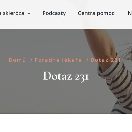
á skleróza
Podcasty
Centra pomoci
N
Domů
Poradna lékaře
Dotaz 231
/
/
Dotaz 231