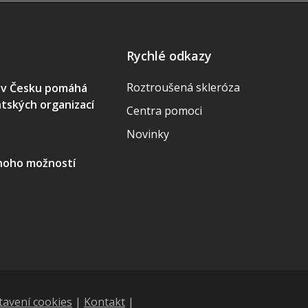
Rychlé odkazy
Roztroušená skleróza
S v Česku pomáhá
ntských organizací
Centra pomoci
Novinky
mnoho možností
tavení cookies
|
Kontakt
|