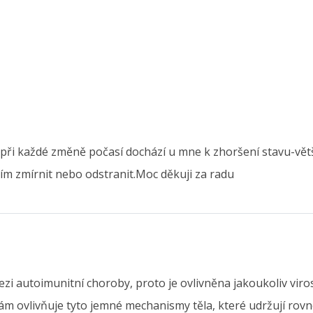
ři každé změně počasí dochází u mne k zhoršení stavu-větší 
ím zmírnit nebo odstranit.Moc děkuji za radu
ezi autoimunitní choroby, proto je ovlivněna jakoukoliv vi
vám ovlivňuje tyto jemné mechanismy těla, které udržují rovno