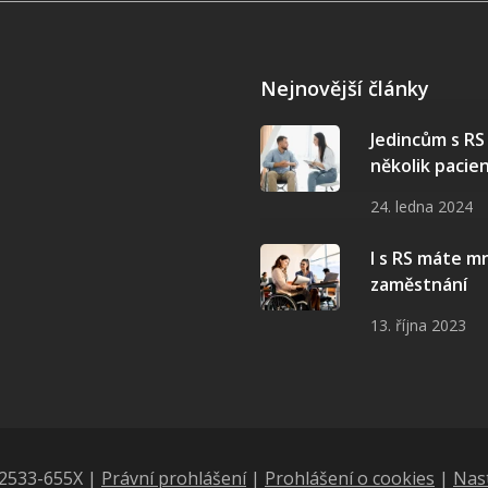
Nejnovější články
Jedincům s R
několik pacie
24. ledna 2024
I s RS máte 
zaměstnání
13. října 2023
N 2533-655X |
Právní prohlášení
|
Prohlášení o cookies
|
Nas