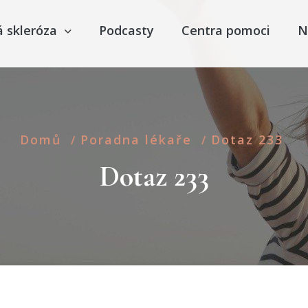
á skleróza
Podcasty
Centra pomoci
N
Domů
Poradna lékaře
Dotaz 233
/
/
Dotaz 233