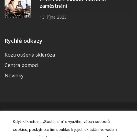
zaměstnání
13. října 2023
Rychlé odkazy
Roztroušená skleróza
Centra pomoci
Novinky
© 2026 | Vytvořila a udržuje Meditorial | ISSN 2533-655X |
Když kliknete na „Souhlasím“ s využitím všech souborů
Právní prohlášení
|
Prohlášení o cookies
|
Nastavení cookies
|
cookies, poskytnete tím souhlas k jejich ukládání ve vašem
Kontakt
|
Zásady zpracování osobních údajů