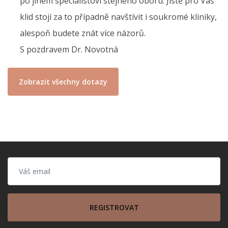
po jiném specialistovi stejného oboru. Jistě pro Váš
klid stojí za to případně navštívit i soukromé kliniky,
alespoň budete znát více názorů.
S pozdravem Dr. Novotná
Zobrazit všechny dotazy
REGISTROVAT