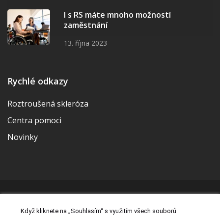
I s RS máte mnoho možností
zaměstnání
13. října 2023
Rychlé odkazy
Roztroušená skleróza
Centra pomoci
Novinky
© 2026 | Vytvořila a udržuje Meditorial | ISSN 2533-655X |
Když kliknete na „Souhlasím“ s využitím všech souborů
Právní prohlášení
|
Prohlášení o cookies
|
Nastavení cookies
|