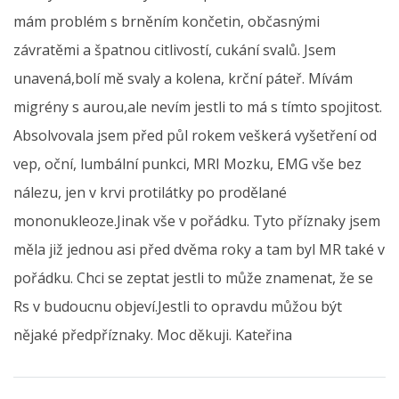
mám problém s brněním končetin, občasnými
závratěmi a špatnou citlivostí, cukání svalů. Jsem
unavená,bolí mě svaly a kolena, krční páteř. Mívám
migrény s aurou,ale nevím jestli to má s tímto spojitost.
Absolvovala jsem před půl rokem veškerá vyšetření od
vep, oční, lumbální punkci, MRI Mozku, EMG vše bez
nálezu, jen v krvi protilátky po prodělané
mononukleoze.Jinak vše v pořádku. Tyto příznaky jsem
měla již jednou asi před dvěma roky a tam byl MR také v
pořádku. Chci se zeptat jestli to může znamenat, že se
Rs v budoucnu objeví.Jestli to opravdu můžou být
nějaké předpříznaky. Moc děkuji. Kateřina