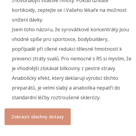
znovunabytí svalové hmoty. Pokud užíváte
kortikoidy, zeptejte se i Vašeho lékaře na možnost
snížení dávky.
Jsem toho názoru, že syrovátkové koncentráty jsou
vhodné spíše pro sportovce, bodybuildery,
popřípadě při cílené redukci tělesné hmotnosti k
prevenci ztráty svalů. Pro nemocné s RS si myslím, že
je vhodnější získávat bílkoviny z pestré stravy.
Anabolický efekt, který deklarují výrobci těchto
preparátů, je velmi slabý a anabolika nepatří do
standardní léčby roztroušené sklerózy.
Zobrazit všechny dotazy