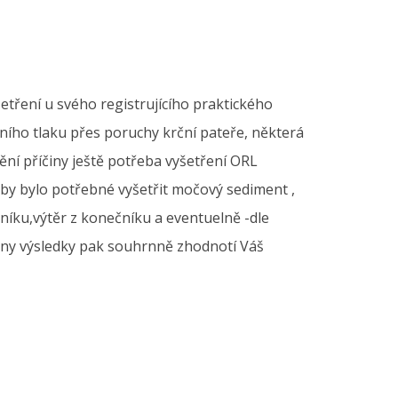
etření u svého registrujícího praktického
vního tlaku přes poruchy krční pateře, některá
ní příčiny ještě potřeba vyšetření ORL
 by bylo potřebné vyšetřit močový sediment ,
níku,výtěr z konečníku a eventuelně -dle
chny výsledky pak souhrnně zhodnotí Váš