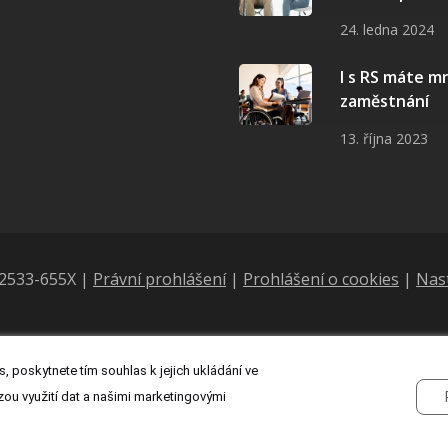
24. ledna 2024
I s RS máte 
zaměstnání
13. října 2023
N 2533-655X |
Právní prohlášení
|
Prohlášení o cookies
|
Nas
, poskytnete tím souhlas k jejich ukládání ve
zou využití dat a našimi marketingovými