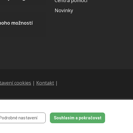
Centra pomoci
Novinky
mnoho možností
tavení cookies
|
Kontakt
|
Podrobné nastavení
Souhlasím a pokračovat