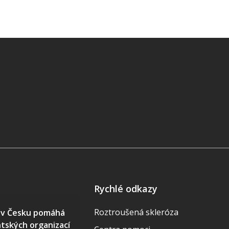
Rychlé odkazy
Roztroušená skleróza
S v Česku pomáhá
ntských organizací