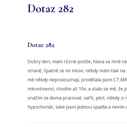
Dotaz 282
Dotaz 282
Dobrý den, mám různé potíže, hlava se mně ne
straně, špatně se mi mluví, někdy mám tlak na 
mě někdy neposlouchají, prodělala jsem CT,MR i
inkontinencí, chodím až 10x, a stalo se mě, že j
snažím se doma pracovat, vařit, péct, někdy si m
hypochondr, také jsem jednou spadla a nevím o 