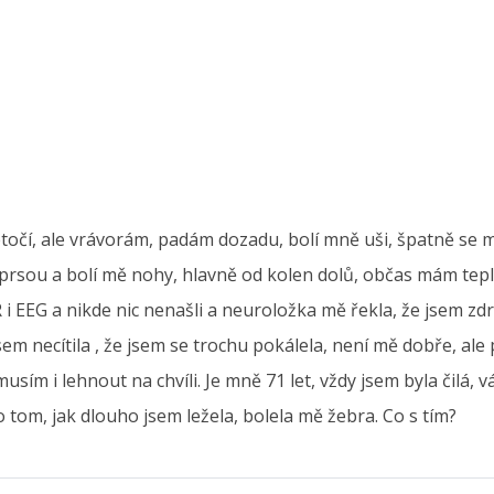
točí, ale vrávorám, padám dozadu, bolí mně uši, špatně se 
prsou a bolí mě nohy, hlavně od kolen dolů, občas mám teplot
 EEG a nikde nic nenašli a neuroložka mě řekla, že jsem zdr
sem necítila , že jsem se trochu pokálela, není mě dobře, ale
usím i lehnout na chvíli. Je mně 71 let, vždy jsem byla čilá,
tom, jak dlouho jsem ležela, bolela mě žebra. Co s tím?