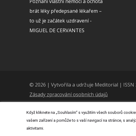
Poznání vlastní nemoci a ochota
brát léky předepsané lékařem –
to už je začátek uzdravení -
MIGUEL DE CERVANTES
© 2026 | Vytvořila a udržuje Meditorial | ISS
Zásady zpracování osobních údajů
Když kliknete na „Souhlasím“ s využitím všech souborů cookies
vašem zařízení a pomůže to s vaší navigací na stránce, s analý
aktivitami.