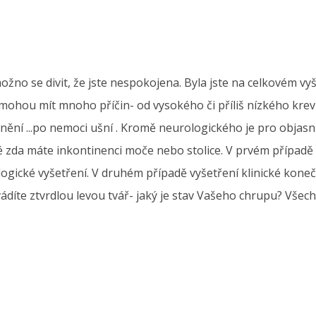
žno se divit, že jste nespokojena. Byla jste na celkovém vyš
ě mohou mít mnoho příčin- od vysokého či příliš nízkého kre
í ...po nemoci ušní . Kromě neurologického je pro objasně
é zda máte inkontinenci moče nebo stolice. V prvém případě
ogické vyšetření. V druhém případě vyšetření klinické koneč
vádíte ztvrdlou levou tvář- jaký je stav Vašeho chrupu? Vše