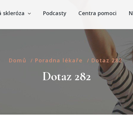
á skleróza
Podcasty
Centra pomoci
N
Domů
Poradna lékaře
Dotaz 282
/
/
Dotaz 282