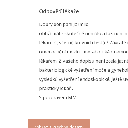
Odpověď lékaře
Dobrý den paní Jarmilo,
obtíží máte skutečně nemálo a tak není mo
lékaře ? , včetně krevních testů ? Závrat
onemocnění mozku ,metabolická onemocněn
lékařem. Z Vašeho dopisu není zcela jasn
bakteriologické vyšetření moče a gynekol
výsledků vyšetření endoskopické. Ještě u
praktický lékař .
S pozdravem M.V.
Zobrazit všechny dotazy