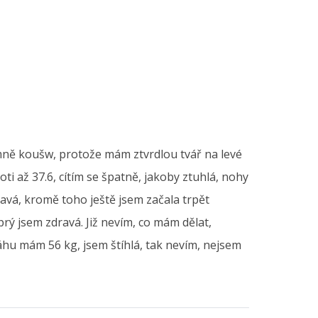
mně koušw, protože mám ztvrdlou tvář na levé
i až 37.6, cítím se špatně, jakoby ztuhlá, nohy
avá, kromě toho ještě jsem začala trpět
 prý jsem zdravá. Již nevím, co mám dělat,
 váhu mám 56 kg, jsem štíhlá, tak nevím, nejsem