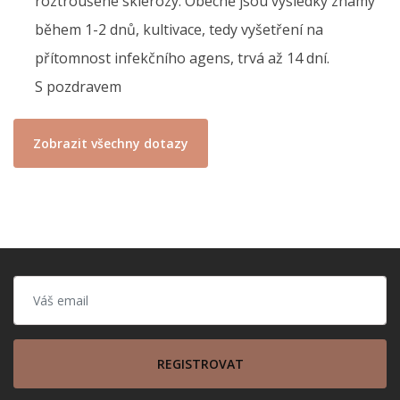
roztroušené sklerozy. Obecně jsou výsledky známy
během 1-2 dnů, kultivace, tedy vyšetření na
přítomnost infekčního agens, trvá až 14 dní.
S pozdravem
Zobrazit všechny dotazy
REGISTROVAT