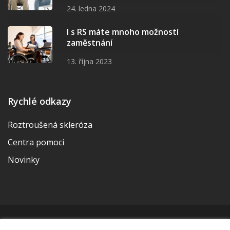
24. ledna 2024
I s RS máte mnoho možností
zaměstnání
13. října 2023
Rychlé odkazy
Roztroušená skleróza
Centra pomoci
Novinky
© 2026 | Vytvořila a udržuje Meditorial | ISSN 2533-655X |