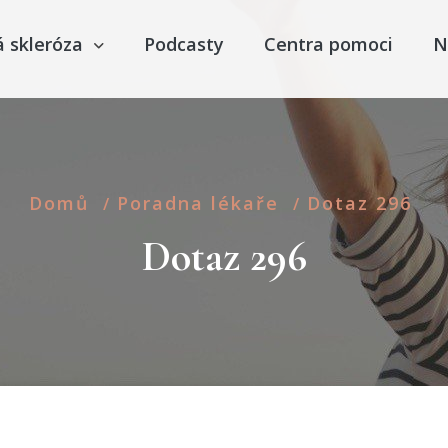
á skleróza
Podcasty
Centra pomoci
N
Domů
Poradna lékaře
Dotaz 296
/
/
Dotaz 296