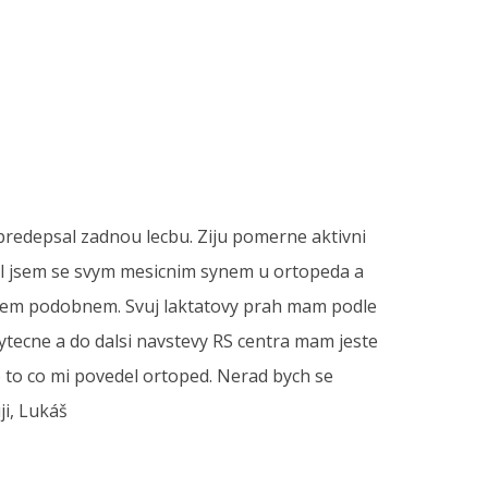
epredepsal zadnou lecbu. Ziju pomerne aktivni
 Byl jsem se svym mesicnim synem u ortopeda a
 necem podobnem. Svuj laktatovy prah mam podle
bytecne a do dalsi navstevy RS centra mam jeste
o to co mi povedel ortoped. Nerad bych se
ji, Lukáš