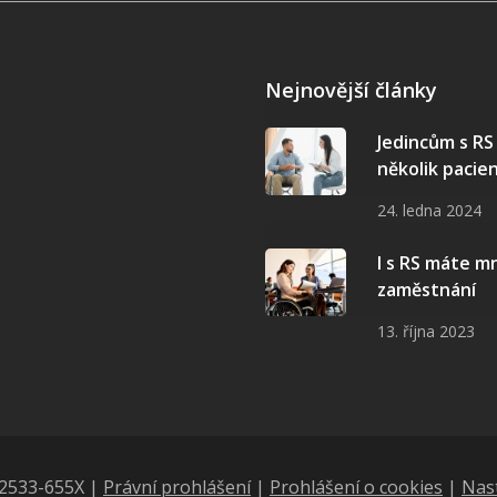
Nejnovější články
Jedincům s R
několik pacie
24. ledna 2024
I s RS máte 
zaměstnání
13. října 2023
N 2533-655X |
Právní prohlášení
|
Prohlášení o cookies
|
Nas