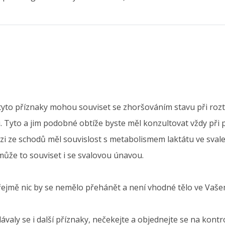
o, tyto příznaky mohou souviset se zhoršováním stavu při ro
 Tyto a jim podobné obtíže byste měl konzultovat vždy při p
ůzi ze schodů měl souvislost s metabolismem laktátu ve svale
může to souviset i se svalovou únavou.
řejmě nic by se nemělo přehánět a není vhodné tělo ve Vaš
valy se i další příznaky, nečekejte a objednejte se na kontro