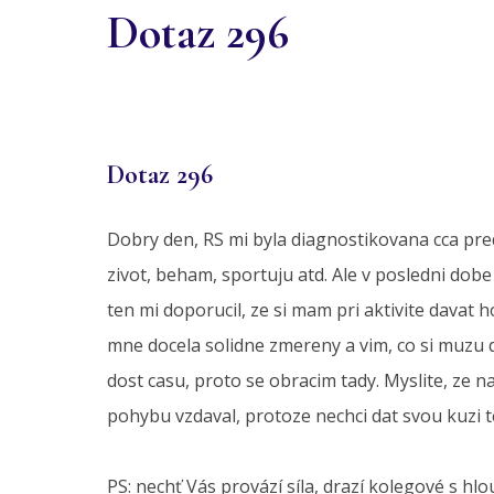
Dotaz 296
Dotaz 296
Dobry den, RS mi byla diagnostikovana cca pred
zivot, beham, sportuju atd. Ale v posledni dob
ten mi doporucil, ze si mam pri aktivite davat
mne docela solidne zmereny a vim, co si muzu do
dost casu, proto se obracim tady. Myslite, ze 
pohybu vzdaval, protoze nechci dat svou kuzi 
PS: nechť Vás provází síla, drazí kolegové s h