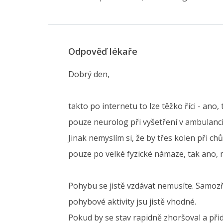
Odpověď lékaře
Dobrý den,
takto po internetu to lze těžko říci - an
pouze neurolog při vyšetření v ambulanci.
Jinak nemyslím si, že by třes kolen při ch
pouze po velké fyzické námaze, tak ano, 
Pohybu se jistě vzdávat nemusíte. Samoz
pohybové aktivity jsu jistě vhodné.
Pokud by se stav rapidně zhoršoval a přidá