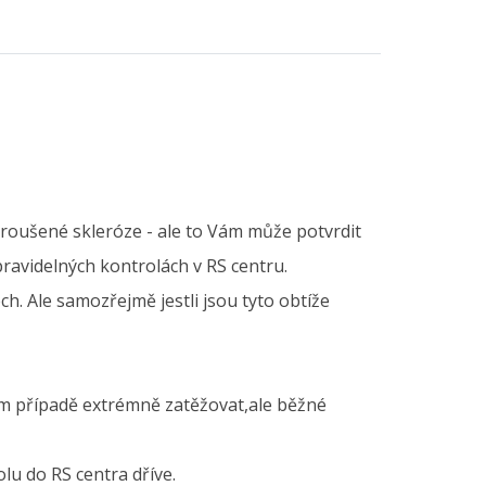
ztroušené skleróze - ale to Vám může potvrdit
ravidelných kontrolách v RS centru.
ch. Ale samozřejmě jestli jsou tyto obtíže
em případě extrémně zatěžovat,ale běžné
lu do RS centra dříve.