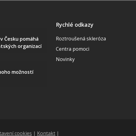
Rychlé odkazy
Roztroušená skleróza
S v Česku pomáhá
ntských organizací
Centra pomoci
Novinky
mnoho možností
tavení cookies
|
Kontakt
|