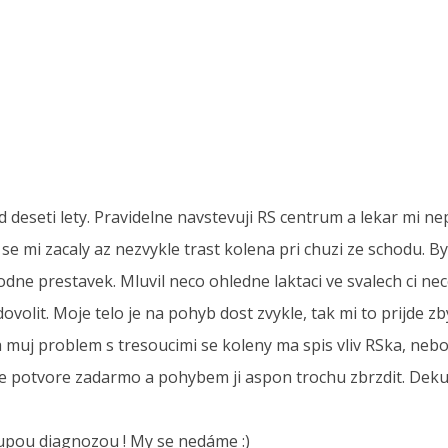
 deseti lety. Pravidelne navstevuji RS centrum a lekar mi n
e se mi zacaly az nezvykle trast kolena pri chuzi ze schodu.
 hodne prestavek. Mluvil neco ohledne laktaci ve svalech ci
volit. Moje telo je na pohyb dost zvykle, tak mi to prijde z
na muj problem s tresoucimi se koleny ma spis vliv RSka, neb
te potvore zadarmo a pohybem ji aspon trochu zbrzdit. Deku
loupou diagnozou ! My se nedáme :)