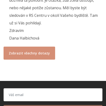
doznívá ta původní. je otázka, zda zcela ustoupí,
nebo nějaké potíže zůstanou. Měl byste být
sledován v RS Centru v okolí Vašeho bydliště. Tam
už si Vás pohlídají.
Zdravím
Dana Halbichová
Zobrazit všechny dotazy