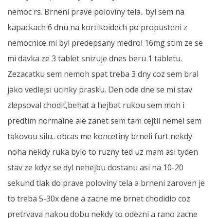
nemoc rs. Brneni prave poloviny tela.. byl sem na
kapackach 6 dnu na kortikoidech po propusteni z
nemocnice mi byl predepsany medrol 16mg stim ze se
mi davka ze 3 tablet snizuje dnes beru 1 tabletu.
Zezacatku sem nemoh spat treba 3 dny coz sem bral
jako vedlejsi ucinky prasku. Den ode dne se mi stav
zlepsoval chodit,behat a hejbat rukou sem moh i
predtim normalne ale zanet sem tam cejtil nemel sem
takovou silu.. obcas me koncetiny brneli furt nekdy
noha nekdy ruka bylo to ruzny ted uz mam asi tyden
stav ze kdyz se dyl nehejbu dostanu asi na 10-20
sekund tlak do prave poloviny tela a brneni zaroven je
to treba 5-30x dene a zacne me brnet chodidlo coz
pretrvava nakou dobu nekdy to odezni a rano zacne