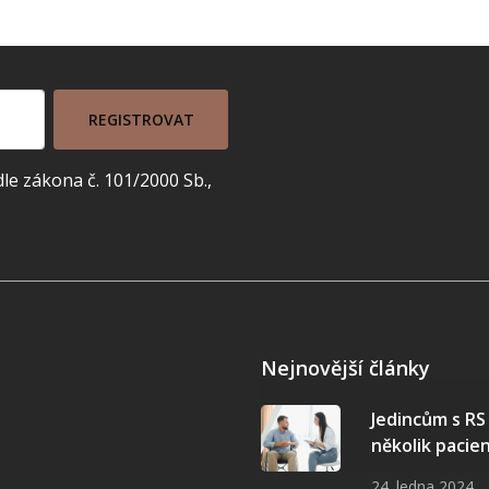
REGISTROVAT
e zákona č. 101/2000 Sb.,
Nejnovější články
Jedincům s R
několik pacie
24. ledna 2024