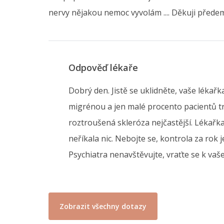
nervy nějakou nemoc vyvolám .... Děkuji přede
Odpověď lékaře
Dobrý den. Jistě se uklidněte, vaše lékařk
migrénou a jen malé procento pacientů tr
roztroušená skleróza nejčastější. Lékařka 
neříkala nic. Nebojte se, kontrola za rok 
Psychiatra nenavštěvujte, vraťte se k va
Zobrazit všechny dotazy