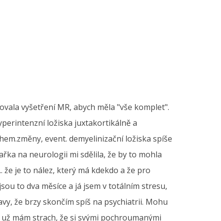
ovala vyšetření MR, abych měla "vše komplet".
perintenzní ložiska juxtakortikálně a
schem.změny, event. demyelinizační ložiska spíše
ka na neurologii mi sdělila, že by to mohla
... že je to nález, který má kdekdo a že pro
ou to dva měsíce a já jsem v totálním stresu,
avy, že brzy skončím spíš na psychiatrii. Mohu
í? už mám strach, že si svými pochroumanými