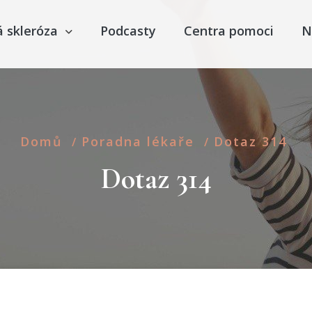
á skleróza
Podcasty
Centra pomoci
N
Domů
Poradna lékaře
Dotaz 314
/
/
Dotaz 314