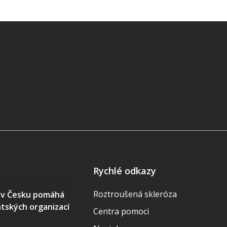
Rychlé odkazy
Roztroušená skleróza
S v Česku pomáhá
ntských organizací
Centra pomoci