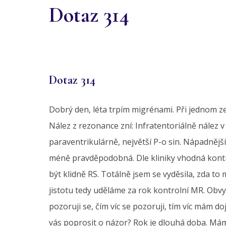
Dotaz 314
Dotaz 314
Dobrý den, léta trpím migrénami. Při jednom z
Nález z rezonance zní: Infratentoriálně nález 
paraventrikulárně, největší P-o sin. Nápadnější
méně pravděpodobná. Dle kliniky vhodná kontro
být klidně RS. Totálně jsem se vyděsila, zda to m
jistotu tedy uděláme za rok kontrolní MR. Obvy
pozoruji se, čím víc se pozoruji, tím víc mám 
vás poprosit o názor? Rok je dlouhá doba. Mám