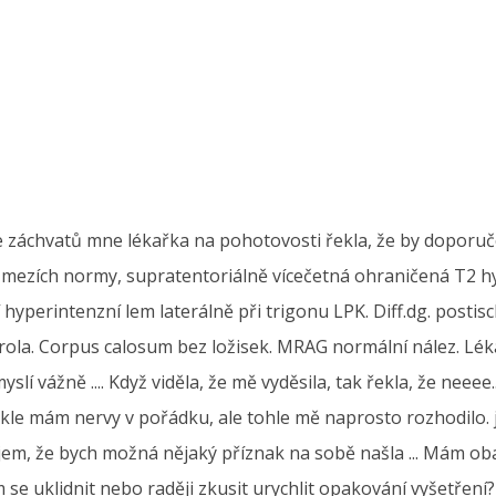
e záchvatů mne lékařka na pohotovosti řekla, že by doporuč
v mezích normy, supratentoriálně vícečetná ohraničená T2 hy
 hyperintenzní lem laterálně při trigonu LPK. Diff.dg. posti
la. Corpus calosum bez ložisek. MRAG normální nález. Lékař
yslí vážně .... Když viděla, že mě vyděsila, tak řekla, že neeee
kle mám nervy v pořádku, ale tohle mě naprosto rozhodilo. js
dojem, že bych možná nějaký příznak na sobě našla ... Mám ob
 se uklidnit nebo raději zkusit urychlit opakování vyšetřen