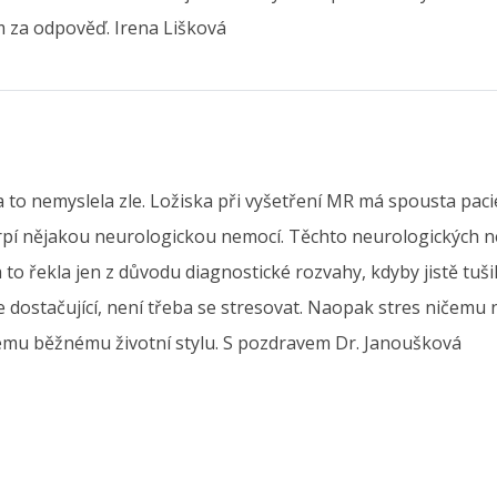
m za odpověď. Irena Lišková
a to nemyslela zle. Ložiska při vyšetření MR má spousta pacien
pí nějakou neurologickou nemocí. Těchto neurologických nemo
to řekla jen z důvodu diagnostické rozvahy, kdyby jistě tušila
je dostačující, není třeba se stresovat. Naopak stres ničemu 
šemu běžnému životní stylu. S pozdravem Dr. Janoušková