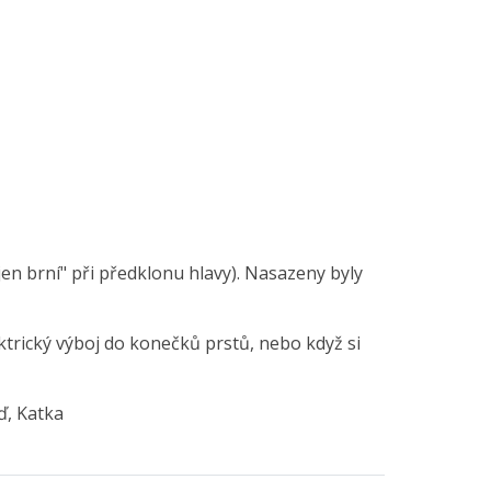
jen brní" při předklonu hlavy). Nasazeny byly
ktrický výboj do konečků prstů, nebo když si
ď, Katka