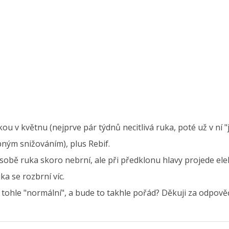
u v květnu (nejprve pár týdnů necitlivá ruka, poté už v ní "
pným snižováním), plus Rebif.
sobě ruka skoro nebrní, ale při předklonu hlavy projede ele
a se rozbrní víc.
e tohle "normální", a bude to takhle pořád? Děkuji za odpově