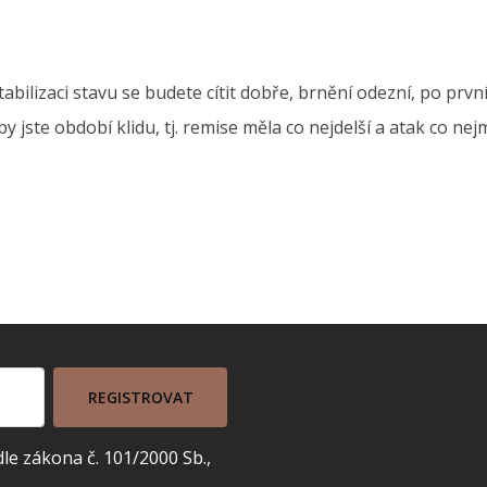
tabilizaci stavu se budete cítit dobře, brnění odezní, po prv
y jste období klidu, tj. remise měla co nejdelší a atak co n
REGISTROVAT
e zákona č. 101/2000 Sb.,