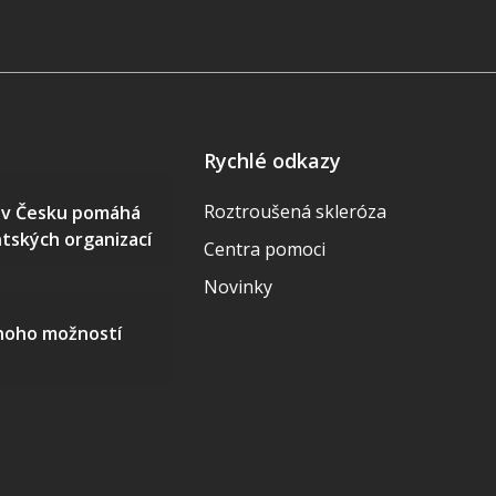
Rychlé odkazy
Roztroušená skleróza
S v Česku pomáhá
ntských organizací
Centra pomoci
Novinky
mnoho možností