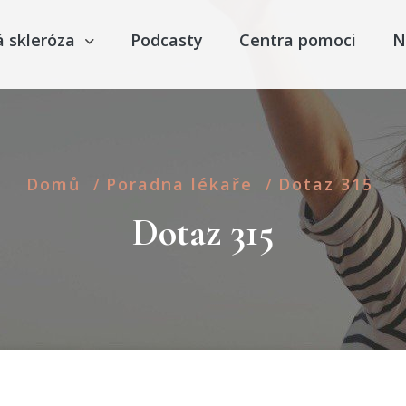
á skleróza
Podcasty
Centra pomoci
N
Domů
Poradna lékaře
Dotaz 315
/
/
Dotaz 315