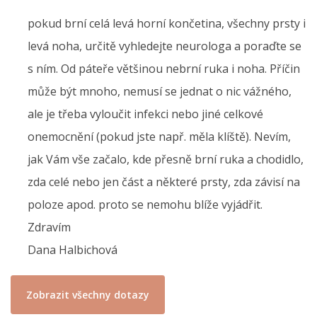
pokud brní celá levá horní končetina, všechny prsty i
levá noha, určitě vyhledejte neurologa a poraďte se
s ním. Od páteře většinou nebrní ruka i noha. Příčin
může být mnoho, nemusí se jednat o nic vážného,
ale je třeba vyloučit infekci nebo jiné celkové
onemocnění (pokud jste např. měla klíště). Nevím,
jak Vám vše začalo, kde přesně brní ruka a chodidlo,
zda celé nebo jen část a některé prsty, zda závisí na
poloze apod. proto se nemohu blíže vyjádřit.
Zdravím
Dana Halbichová
Zobrazit všechny dotazy