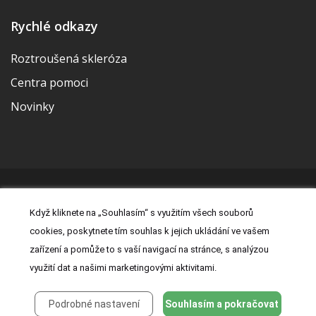
Rychlé odkazy
Roztroušená skleróza
Centra pomoci
Novinky
© 2026 | Vytvořila a udržuje Meditorial | ISSN 2533-655X |
Když kliknete na „Souhlasím“ s využitím všech souborů
Právní prohlášení
|
Prohlášení o cookies
|
Nastavení cookies
|
cookies, poskytnete tím souhlas k jejich ukládání ve vašem
Kontakt
|
Zásady zpracování osobních údajů
zařízení a pomůže to s vaší navigací na stránce, s analýzou
využití dat a našimi marketingovými aktivitami.
Podrobné nastavení
Souhlasím a pokračovat