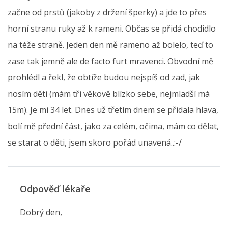
začne od prstů (jakoby z držení šperky) a jde to přes
horní stranu ruky až k rameni. Občas se přidá chodidlo
na téže straně. Jeden den mě rameno až bolelo, teď to
zase tak jemně ale de facto furt mravenci. Obvodní mě
prohlédl a řekl, že obtíže budou nejspíš od zad, jak
nosím děti (mám tři věkově blízko sebe, nejmladší má
15m). Je mi 34 let. Dnes už třetím dnem se přidala hlava,
bolí mě přední část, jako za celém, očima, mám co dělat,
se starat o děti, jsem skoro pořád unavená..:-/
Odpověď lékaře
Dobrý den,