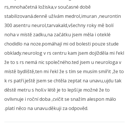
rs,mnohačetná ložiska,v současné době
stabilizovaná.denně užívám medrol,imuran ,neurontin
300 asentru neurol,tarvakald,všechny roky mě bolí
noha v místě zadku,na začátku jsem měla i oteklé
chodidlo na noze.pomáhají mi od bolesti pouze stude
obklady.neurolog v rs centru kam jsem dojížděla mi řekl
že to s rs nemá nic společného.ted jsem u neurologa v
místě bydliště,ten mi řekl že s tím se musím smířit ,že to
k rs patří.ještě jsem se chtěla zeptat na unavu,ujdu tak
děstě metru s holí.v létě je to lepší.je možné že to
ovlivnuje i roční doba ,cvičit se snažím alespon málo
.platí něco na unavu.děkuji za odpověd.