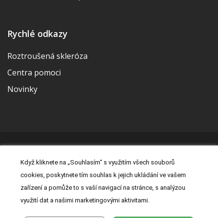
Rychlé odkazy
Roztroušená skleróza
Centra pomoci
Novinky
© 2026 | Vytvořila a udržuje Meditorial | ISSN 2533-655X |
Když kliknete na „Souhlasím“ s využitím všech souborů
Právní prohlášení
|
Prohlášení o cookies
|
Nastavení cookies
|
cookies, poskytnete tím souhlas k jejich ukládání ve vašem
Kontakt
|
Zásady zpracování osobních údajů
zařízení a pomůže to s vaší navigací na stránce, s analýzou
využití dat a našimi marketingovými aktivitami.