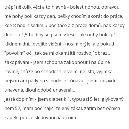
trápí několik věcí a to hlavně - bolest nohou, opravdu
mě nohy bolí každý den, pěšky chodím akorát do práce,
kde 8 hodin sedím u počítače a z práce domů, pak každý
den cca 1,5 hodiny se psem v lese... ale nohy bolí i při
klidném dni... dvojité vidění - nosím brýle, ale pokud
"povolím" oči, tak se mi okamžitě rozdvojí obraz...
zakopávání - jsem schopna zakopnout i na úplné
rovině, chůze po schodech je velmi nejistá, výjimka
nejsou ani pády na schodech... únava - jsem opravdu
unavená, dlouhodobě unavená....
Ještě doplním - jsem diabetik 1. typu asi 5 let, glykovaný
hem 52, mám počínající zelený zákal, zatím bez očních
kapek, pouze sledování na očním...