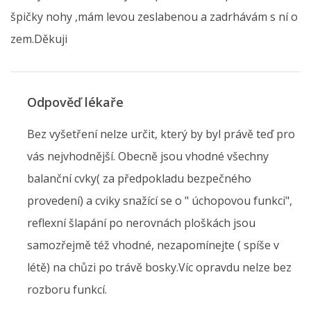
špičky nohy ,mám levou zeslabenou a zadrhávám s ní o
zem.Děkuji
Odpověď lékaře
Bez vyšetření nelze určit, který by byl právě teď pro
vás nejvhodnější. Obecně jsou vhodné všechny
balanční cvky( za předpokladu bezpečného
provedení) a cviky snažící se o " úchopovou funkci",
reflexní šlapání po nerovnách ploškách jsou
samozřejmě též vhodné, nezapomínejte ( spíše v
létě) na chůzi po trávě bosky.Víc opravdu nelze bez
rozboru funkcí.