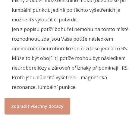
míchy a odběr mozkomíšního moku (odebírá se při
lumbální punkci). Jedině po těchto vyšetřeních je
možné RS vyloučit či potvrdit.
Jen z popisu potíží bohužel nemohu na tomto místě
rozhodnout, zda jsou Vaše potíže následkem
onemocnění neuroboreliózou či zda se jedná i o RS.
Může to být obojí.. tj. potíže mohou být následkem
neuroboreliózy a zároveň příznaky připomínají i RS.
Proto jsou důležitá vyšetření - magnetická
rezonance, lumbální punkce.
Zobrazit všechny dotazy