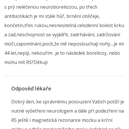
s prý neléčenou neuroboreliozou, po třech
antibiotikách je mi stále hůř, brnění obličeje,
končetin,třes rukou,nesnesitelná celodenní bolest krku
a zad,neschopnost se vyjádřit, zadrhávání, zadržování
moči,zapomínání,pocit,že mě neposlouchají nohy....je mi
44 let,nepiji, nekouřím. .je to následek boreliozy, nebo
mohu mít RS?Děkuji
Odpověď lékaře
Dobrý den, ke správnému posouzení Vašich potíží je
nutné vyšetření neurologem a dále při podezření na
RS ještě i magnetická rezonance mozku a krční